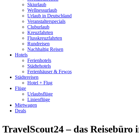
Skiurlaub
Wellnessurlaub
Urlaub in Deutschland
Veranstalterspecials
Cluburlaub
Kreuzfahrten
Flusskreuzfahrten
Rundreisen
Nachhaltig Reisen
Hotels
Ferienhotels
Städtehotels
Ferienhäuser & Fewos
Städtereisen
Hotel + Flug
Flüge
Urlaubsflüge
Linienflüge
Mietwagen
Deals
TravelScout24 – das Reisebüro 