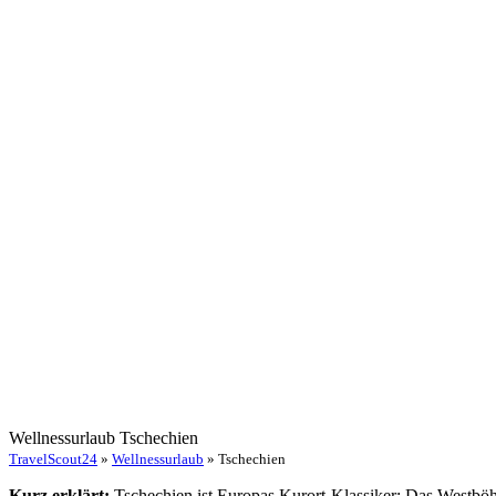
Wellnessurlaub Tschechien
TravelScout24
»
Wellnessurlaub
» Tschechien
Kurz erklärt:
Tschechien ist Europas Kurort-Klassiker: Das Westböh