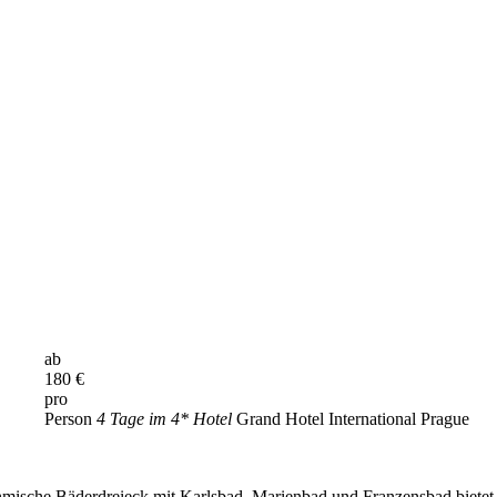
ab
180
€
pro
Person
4 Tage im 4* Hotel
Grand Hotel International Prague
mische Bäderdreieck mit Karlsbad, Marienbad und Franzensbad bietet 