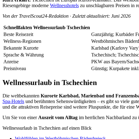
Riesengebirge moderne
Wellnesshotels
zu unschlagbaren Preisen in r
Von der TravelScout24-Redaktion · Zuletzt aktualisiert: Juni 2026
Schnellfakten Wellnessurlaub Tschechien
Beste Reisezeit
Ganzjährig; Kurbäder Fr
Wellness-Regionen
Westböhmisches Bäderdr
Bekannte Kurorte
Karlsbad (Karlovy Vary
Sprache & Währung
Tschechisch; Tschechi
Anreise
PKW aus Bayern/Sachsen 
Preisniveau
Günstig; Kurpakete inkl
Wellnessurlaub in Tschechien
Die weltbekannten
Kurorte Karlsbad, Marienbad und Franzensb
Spa-Hotels
und berühmten Sehenswürdigkeiten – es gibt so viele gute
und die attraktiven Reisepreise sind weitere Pluspunkte, die für eine
Um Sie von einer
Auszeit vom Alltag
im herrlichen Nachbarland zu ü
Wellnessurlaub in Tschechien auf einen Blick
Wohlfühlen im Westböhmischen Bäderdreieck