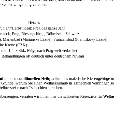
eizvoller Umgebung vereinen.
Details
ühjahr/Herbst ideal; Prag das ganze Jahr
eieck, Prag, Riesengebirge, Böhmische Schweiz
), Marienbad (Mariánské Lázně), Franzensbad (Františkovy Lázně)
sche Krone (CZK)
in 1,5–3 Std.; Flüge nach Prag weit verbreitet
. Behandlungen oft deutlich unter deutschem Niveau
ad
mit den
traditionellen Heilquellen
, das malerische Riesengebirge m
 Gründe, warum Sie einen Wellnessurlaub in Tschechien verbringen sol
 Wellnessreise nach Tschechien sprechen.
berzeugen, verraten wir Ihnen hier die schönsten Reiseziele für
Wellne