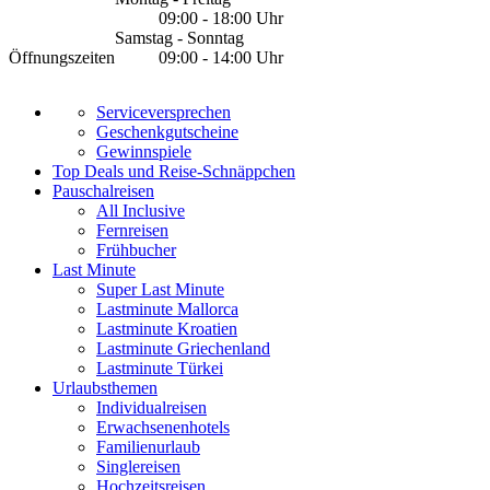
09:00 - 18:00 Uhr
Samstag - Sonntag
Öffnungszeiten
09:00 - 14:00 Uhr
Serviceversprechen
Geschenkgutscheine
Gewinnspiele
Top Deals und Reise-Schnäppchen
Pauschalreisen
All Inclusive
Fernreisen
Frühbucher
Last Minute
Super Last Minute
Lastminute Mallorca
Lastminute Kroatien
Lastminute Griechenland
Lastminute Türkei
Urlaubsthemen
Individualreisen
Erwachsenenhotels
Familienurlaub
Singlereisen
Hochzeitsreisen