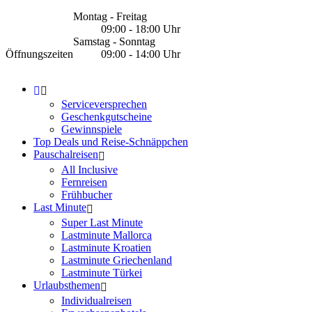
Montag - Freitag
09:00 - 18:00 Uhr
Samstag - Sonntag
Öffnungszeiten
09:00 - 14:00 Uhr
Serviceversprechen
Geschenkgutscheine
Gewinnspiele
Top Deals und Reise-Schnäppchen
Pauschalreisen
All Inclusive
Fernreisen
Frühbucher
Last Minute
Super Last Minute
Lastminute Mallorca
Lastminute Kroatien
Lastminute Griechenland
Lastminute Türkei
Urlaubsthemen
Individualreisen