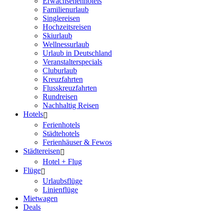
Erwachsenenhotels
Familienurlaub
Singlereisen
Hochzeitsreisen
Skiurlaub
Wellnessurlaub
Urlaub in Deutschland
Veranstalterspecials
Cluburlaub
Kreuzfahrten
Flusskreuzfahrten
Rundreisen
Nachhaltig Reisen
Hotels
Ferienhotels
Städtehotels
Ferienhäuser & Fewos
Städtereisen
Hotel + Flug
Flüge
Urlaubsflüge
Linienflüge
Mietwagen
Deals