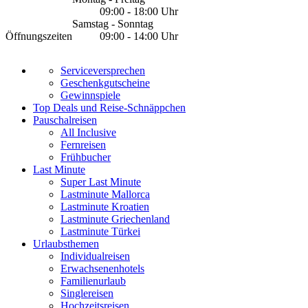
09:00 - 18:00 Uhr
Samstag - Sonntag
Öffnungszeiten
09:00 - 14:00 Uhr
Serviceversprechen
Geschenkgutscheine
Gewinnspiele
Top Deals und Reise-Schnäppchen
Pauschalreisen
All Inclusive
Fernreisen
Frühbucher
Last Minute
Super Last Minute
Lastminute Mallorca
Lastminute Kroatien
Lastminute Griechenland
Lastminute Türkei
Urlaubsthemen
Individualreisen
Erwachsenenhotels
Familienurlaub
Singlereisen
Hochzeitsreisen