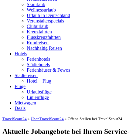
Skiurlaub
Wellnessurlaub
Urlaub in Deutschland
Veranstalterspecials
Cluburlaub
Kreuzfahrten
Flusskreuzfahrten
Rundreisen
Nachhaltig Reisen
Hotels
Ferienhotels
Städtehotels
Ferienhäuser & Fewos
Städtereisen
Hotel + Flug
Flüge
Urlaubsflüge
Linienflüge
Mietwagen
Deals
TravelScout24
»
Über TravelScout24
» Offene Stellen bei TravelScout24
Aktuelle Jobangebote bei Ihrem Service-