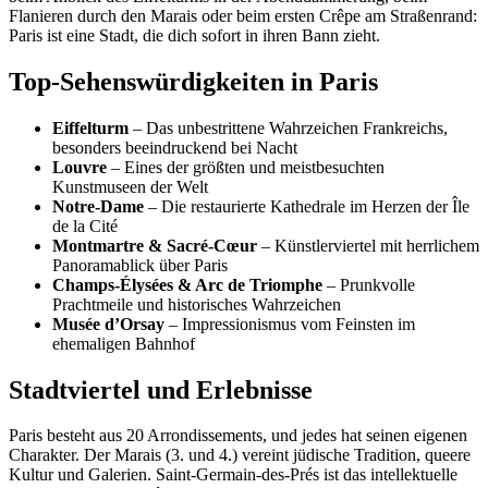
Flanieren durch den Marais oder beim ersten Crêpe am Straßenrand:
Paris ist eine Stadt, die dich sofort in ihren Bann zieht.
Top-Sehenswürdigkeiten in Paris
Eiffelturm
– Das unbestrittene Wahrzeichen Frankreichs,
besonders beeindruckend bei Nacht
Louvre
– Eines der größten und meistbesuchten
Kunstmuseen der Welt
Notre-Dame
– Die restaurierte Kathedrale im Herzen der Île
de la Cité
Montmartre & Sacré-Cœur
– Künstlerviertel mit herrlichem
Panoramablick über Paris
Champs-Élysées & Arc de Triomphe
– Prunkvolle
Prachtmeile und historisches Wahrzeichen
Musée d’Orsay
– Impressionismus vom Feinsten im
ehemaligen Bahnhof
Stadtviertel und Erlebnisse
Paris besteht aus 20 Arrondissements, und jedes hat seinen eigenen
Charakter. Der Marais (3. und 4.) vereint jüdische Tradition, queere
Kultur und Galerien. Saint-Germain-des-Prés ist das intellektuelle