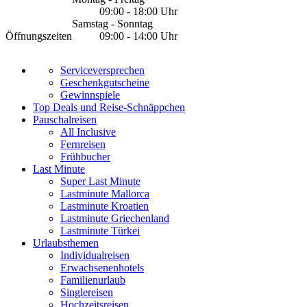
09:00 - 18:00 Uhr
Samstag - Sonntag
Öffnungszeiten
09:00 - 14:00 Uhr
Serviceversprechen
Geschenkgutscheine
Gewinnspiele
Top Deals und Reise-Schnäppchen
Pauschalreisen
All Inclusive
Fernreisen
Frühbucher
Last Minute
Super Last Minute
Lastminute Mallorca
Lastminute Kroatien
Lastminute Griechenland
Lastminute Türkei
Urlaubsthemen
Individualreisen
Erwachsenenhotels
Familienurlaub
Singlereisen
Hochzeitsreisen