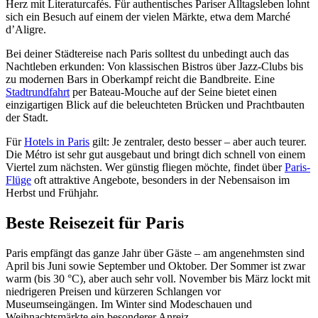
Herz mit Literaturcafés. Für authentisches Pariser Alltagsleben lohnt
sich ein Besuch auf einem der vielen Märkte, etwa dem Marché
d’Aligre.
Bei deiner Städtereise nach Paris solltest du unbedingt auch das
Nachtleben erkunden: Von klassischen Bistros über Jazz-Clubs bis
zu modernen Bars in Oberkampf reicht die Bandbreite. Eine
Stadtrundfahrt
per Bateau-Mouche auf der Seine bietet einen
einzigartigen Blick auf die beleuchteten Brücken und Prachtbauten
der Stadt.
Für
Hotels in Paris
gilt: Je zentraler, desto besser – aber auch teurer.
Die Métro ist sehr gut ausgebaut und bringt dich schnell von einem
Viertel zum nächsten. Wer günstig fliegen möchte, findet über
Paris-
Flüge
oft attraktive Angebote, besonders in der Nebensaison im
Herbst und Frühjahr.
Beste Reisezeit für Paris
Paris empfängt das ganze Jahr über Gäste – am angenehmsten sind
April bis Juni sowie September und Oktober. Der Sommer ist zwar
warm (bis 30 °C), aber auch sehr voll. November bis März lockt mit
niedrigeren Preisen und kürzeren Schlangen vor
Museumseingängen. Im Winter sind Modeschauen und
Weihnachtsmärkte ein besonderer Anreiz.