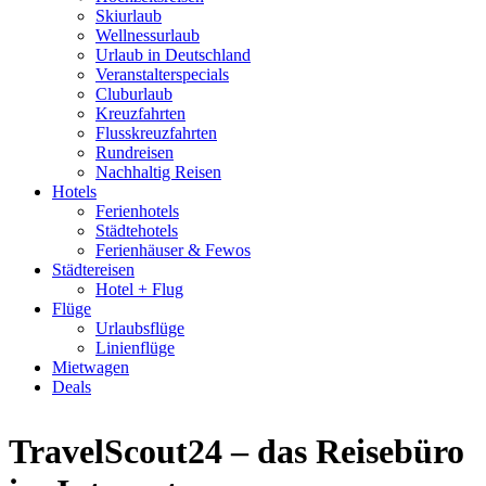
Skiurlaub
Wellnessurlaub
Urlaub in Deutschland
Veranstalterspecials
Cluburlaub
Kreuzfahrten
Flusskreuzfahrten
Rundreisen
Nachhaltig Reisen
Hotels
Ferienhotels
Städtehotels
Ferienhäuser & Fewos
Städtereisen
Hotel + Flug
Flüge
Urlaubsflüge
Linienflüge
Mietwagen
Deals
TravelScout24 – das Reisebüro