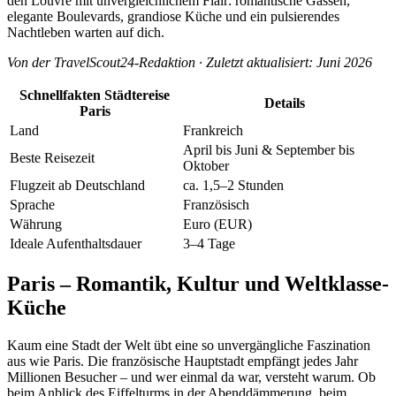
den Louvre mit unvergleichlichem Flair: romantische Gassen,
elegante Boulevards, grandiose Küche und ein pulsierendes
Nachtleben warten auf dich.
Von der TravelScout24-Redaktion · Zuletzt aktualisiert: Juni 2026
Schnellfakten Städtereise
Details
Paris
Land
Frankreich
April bis Juni & September bis
Beste Reisezeit
Oktober
Flugzeit ab Deutschland
ca. 1,5–2 Stunden
Sprache
Französisch
Währung
Euro (EUR)
Ideale Aufenthaltsdauer
3–4 Tage
Paris – Romantik, Kultur und Weltklasse-
Küche
Kaum eine Stadt der Welt übt eine so unvergängliche Faszination
aus wie Paris. Die französische Hauptstadt empfängt jedes Jahr
Millionen Besucher – und wer einmal da war, versteht warum. Ob
beim Anblick des Eiffelturms in der Abenddämmerung, beim