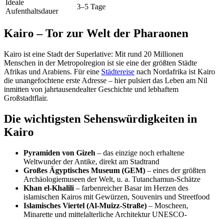
Ideale
3–5 Tage
Aufenthaltsdauer
Kairo – Tor zur Welt der Pharaonen
Kairo ist eine Stadt der Superlative: Mit rund 20 Millionen
Menschen in der Metropolregion ist sie eine der größten Städte
Afrikas und Arabiens. Für eine
Städtereise
nach Nordafrika ist Kairo
die unangefochtene erste Adresse – hier pulsiert das Leben am Nil
inmitten von jahrtausendealter Geschichte und lebhaftem
Großstadtflair.
Die wichtigsten Sehenswürdigkeiten in
Kairo
Pyramiden von Gizeh
– das einzige noch erhaltene
Weltwunder der Antike, direkt am Stadtrand
Großes Ägyptisches Museum (GEM)
– eines der größten
Archäologiemuseen der Welt, u. a. Tutanchamun-Schätze
Khan el-Khalili
– farbenreicher Basar im Herzen des
islamischen Kairos mit Gewürzen, Souvenirs und Streetfood
Islamisches Viertel (Al-Muizz-Straße)
– Moscheen,
Minarette und mittelalterliche Architektur UNESCO-