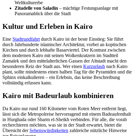
Weltkulturerbe
Zitadelle von Saladin
– mächtige Festungsanlage mit
Panoramablick über die Stadt
Kultur und Erleben in Kairo
Eine
Stadtrundfahrt
durch Kairo ist der beste Einstieg: Sie führt
durch Jahrhunderte islamischer Architektur, vorbei an koptischen
Kirchen und durch lebhafte Basarviertel. Der Kontrast zwischen
dem modernen Kairo mit seinen Wolkenkratzern im Stadtteil
Zamalek und den mittelalterlichen Gassen der Altstadt macht den
besonderen Reiz der Stadt aus. Wer einen
Kurzurlaub
nach Kairo
plant, sollte mindestens einen halben Tag für die Pyramiden und die
Sphinx einkalkulieren – ein Erlebnis, das keine Beschreibung
vollständig erfassen kann.
Kairo mit Badeurlaub kombinieren
Da Kairo nur rund 160 Kilometer vom Roten Meer entfernt liegt,
lässt sich die Metropolreise hervorragend mit einem Badeaufenthalt
in Hurghada oder Sharm el-Sheikh verbinden. Für alle, die vorab
recherchieren möchten, was sie in der Stadt erwartet, bietet die
Übersicht der
Sehenswürdigkeiten
zahlreiche nützliche Hinweise
zur Reiseplanung.