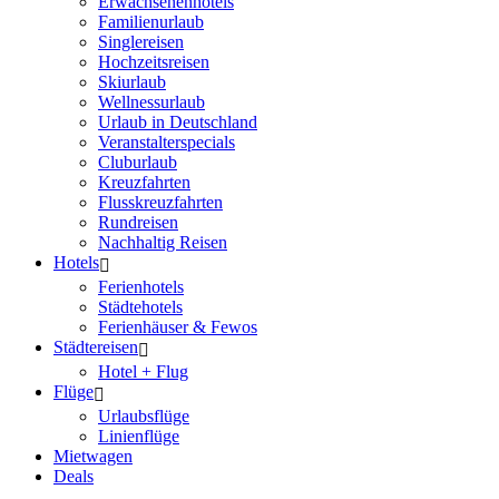
Erwachsenenhotels
Familienurlaub
Singlereisen
Hochzeitsreisen
Skiurlaub
Wellnessurlaub
Urlaub in Deutschland
Veranstalterspecials
Cluburlaub
Kreuzfahrten
Flusskreuzfahrten
Rundreisen
Nachhaltig Reisen
Hotels
Ferienhotels
Städtehotels
Ferienhäuser & Fewos
Städtereisen
Hotel + Flug
Flüge
Urlaubsflüge
Linienflüge
Mietwagen
Deals