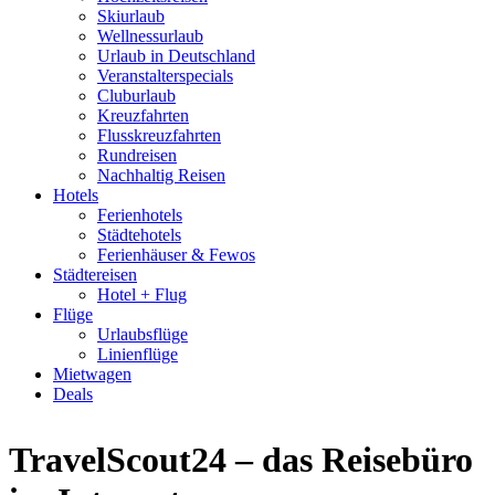
Skiurlaub
Wellnessurlaub
Urlaub in Deutschland
Veranstalterspecials
Cluburlaub
Kreuzfahrten
Flusskreuzfahrten
Rundreisen
Nachhaltig Reisen
Hotels
Ferienhotels
Städtehotels
Ferienhäuser & Fewos
Städtereisen
Hotel + Flug
Flüge
Urlaubsflüge
Linienflüge
Mietwagen
Deals
TravelScout24 – das Reisebüro