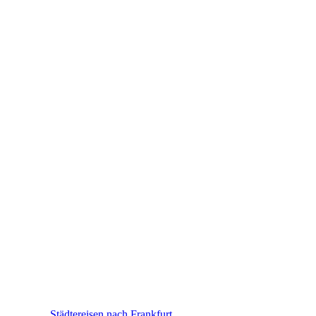
Frankfurt
Städtereisen nach Frankfurt