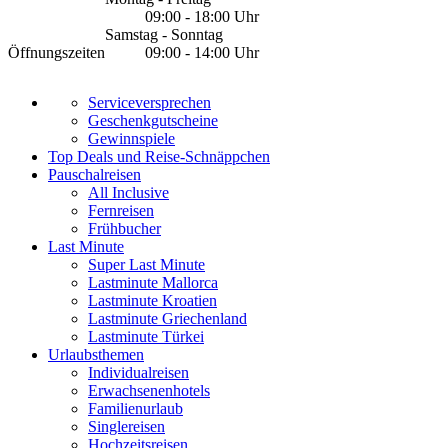
09:00 - 18:00 Uhr
Samstag - Sonntag
Öffnungszeiten
09:00 - 14:00 Uhr
Serviceversprechen
Geschenkgutscheine
Gewinnspiele
Top Deals und Reise-Schnäppchen
Pauschalreisen
All Inclusive
Fernreisen
Frühbucher
Last Minute
Super Last Minute
Lastminute Mallorca
Lastminute Kroatien
Lastminute Griechenland
Lastminute Türkei
Urlaubsthemen
Individualreisen
Erwachsenenhotels
Familienurlaub
Singlereisen
Hochzeitsreisen