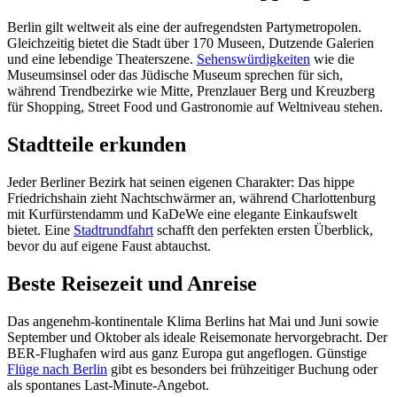
Berlin gilt weltweit als eine der aufregendsten Partymetropolen.
Gleichzeitig bietet die Stadt über 170 Museen, Dutzende Galerien
und eine lebendige Theaterszene.
Sehenswürdigkeiten
wie die
Museumsinsel oder das Jüdische Museum sprechen für sich,
während Trendbezirke wie Mitte, Prenzlauer Berg und Kreuzberg
für Shopping, Street Food und Gastronomie auf Weltniveau stehen.
Stadtteile erkunden
Jeder Berliner Bezirk hat seinen eigenen Charakter: Das hippe
Friedrichshain zieht Nachtschwärmer an, während Charlottenburg
mit Kurfürstendamm und KaDeWe eine elegante Einkaufswelt
bietet. Eine
Stadtrundfahrt
schafft den perfekten ersten Überblick,
bevor du auf eigene Faust abtauchst.
Beste Reisezeit und Anreise
Das angenehm-kontinentale Klima Berlins hat Mai und Juni sowie
September und Oktober als ideale Reisemonate hervorgebracht. Der
BER-Flughafen wird aus ganz Europa gut angeflogen. Günstige
Flüge nach Berlin
gibt es besonders bei frühzeitiger Buchung oder
als spontanes Last-Minute-Angebot.