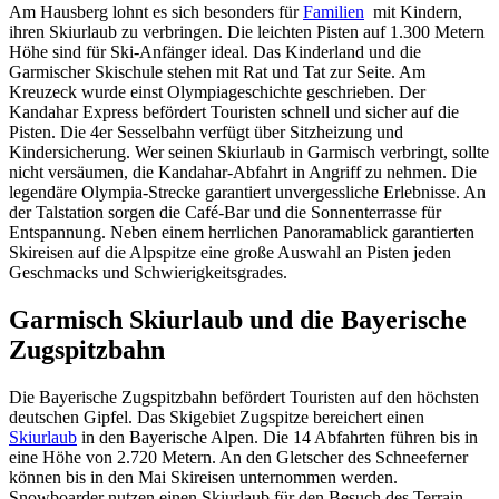
Am Hausberg lohnt es sich besonders für
Familien
mit Kindern,
ihren Skiurlaub zu verbringen. Die leichten Pisten auf 1.300 Metern
Höhe sind für Ski-Anfänger ideal. Das Kinderland und die
Garmischer Skischule stehen mit Rat und Tat zur Seite. Am
Kreuzeck wurde einst Olympiageschichte geschrieben. Der
Kandahar Express befördert Touristen schnell und sicher auf die
Pisten. Die 4er Sesselbahn verfügt über Sitzheizung und
Kindersicherung. Wer seinen Skiurlaub in Garmisch verbringt, sollte
nicht versäumen, die Kandahar-Abfahrt in Angriff zu nehmen. Die
legendäre Olympia-Strecke garantiert unvergessliche Erlebnisse. An
der Talstation sorgen die Café-Bar und die Sonnenterrasse für
Entspannung. Neben einem herrlichen Panoramablick garantierten
Skireisen auf die Alpspitze eine große Auswahl an Pisten jeden
Geschmacks und Schwierigkeitsgrades.
Garmisch Skiurlaub und die Bayerische
Zugspitzbahn
Die Bayerische Zugspitzbahn befördert Touristen auf den höchsten
deutschen Gipfel. Das Skigebiet Zugspitze bereichert einen
Skiurlaub
in den Bayerische Alpen. Die 14 Abfahrten führen bis in
eine Höhe von 2.720 Metern. An den Gletscher des Schneeferner
können bis in den Mai Skireisen unternommen werden.
Snowboarder nutzen einen Skiurlaub für den Besuch des Terrain