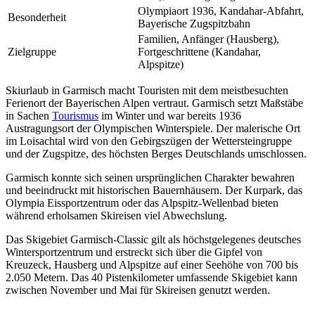
Olympiaort 1936, Kandahar-Abfahrt,
Besonderheit
Bayerische Zugspitzbahn
Familien, Anfänger (Hausberg),
Zielgruppe
Fortgeschrittene (Kandahar,
Alpspitze)
Skiurlaub in Garmisch macht Touristen mit dem meistbesuchten
Ferienort der Bayerischen Alpen vertraut. Garmisch setzt Maßstäbe
in Sachen
Tourismus
im Winter und war bereits 1936
Austragungsort der Olympischen Winterspiele. Der malerische Ort
im Loisachtal wird von den Gebirgszügen der Wettersteingruppe
und der Zugspitze, des höchsten Berges Deutschlands umschlossen.
Garmisch konnte sich seinen ursprünglichen Charakter bewahren
und beeindruckt mit historischen Bauernhäusern. Der Kurpark, das
Olympia Eissportzentrum oder das Alpspitz-Wellenbad bieten
während erholsamen Skireisen viel Abwechslung.
Das Skigebiet Garmisch-Classic gilt als höchstgelegenes deutsches
Wintersportzentrum und erstreckt sich über die Gipfel von
Kreuzeck, Hausberg und Alpspitze auf einer Seehöhe von 700 bis
2.050 Metern. Das 40 Pistenkilometer umfassende Skigebiet kann
zwischen November und Mai für Skireisen genutzt werden.