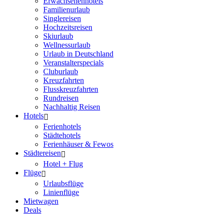
Erwachsenenhotels
Familienurlaub
Singlereisen
Hochzeitsreisen
Skiurlaub
Wellnessurlaub
Urlaub in Deutschland
Veranstalterspecials
Cluburlaub
Kreuzfahrten
Flusskreuzfahrten
Rundreisen
Nachhaltig Reisen
Hotels
Ferienhotels
Städtehotels
Ferienhäuser & Fewos
Städtereisen
Hotel + Flug
Flüge
Urlaubsflüge
Linienflüge
Mietwagen
Deals