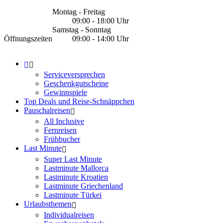
Montag - Freitag
09:00 - 18:00 Uhr
Samstag - Sonntag
Öffnungszeiten
09:00 - 14:00 Uhr
Serviceversprechen
Geschenkgutscheine
Gewinnspiele
Top Deals und Reise-Schnäppchen
Pauschalreisen
All Inclusive
Fernreisen
Frühbucher
Last Minute
Super Last Minute
Lastminute Mallorca
Lastminute Kroatien
Lastminute Griechenland
Lastminute Türkei
Urlaubsthemen
Individualreisen