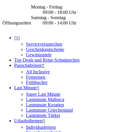
Montag - Freitag
09:00 - 18:00 Uhr
Samstag - Sonntag
Öffnungszeiten
09:00 - 14:00 Uhr
Serviceversprechen
Geschenkgutscheine
Gewinnspiele
Top Deals und Reise-Schnäppchen
Pauschalreisen
All Inclusive
Fernreisen
Frühbucher
Last Minute
Super Last Minute
Lastminute Mallorca
Lastminute Kroatien
Lastminute Griechenland
Lastminute Türkei
Urlaubsthemen
Individualreisen