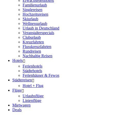
Erwachsenenhotels
Familienurlaub
Singlereisen
Hochzeitsreisen
Skiurlaub
Wellnessurlaub
Urlaub in Deutschland
Veranstalterspecials
Cluburlaub
Kreuzfahrten
Flusskreuzfahrten
Rundreisen
Nachhaltig Reisen
Hotels
Ferienhotels
Städtehotels
Ferienhäuser & Fewos
Städtereisen
Hotel + Flug
Flüge
Urlaubsflüge
Linienflüge
Mietwagen
Deals