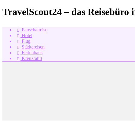
TravelScout24 – das Reisebüro 
Pauschalreise
Hotel
Flug
Städtereisen
Ferienhaus
Kreuzfahrt