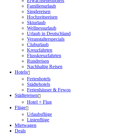
Erwachsenenhotels
Familienurlaub
Singlereisen
Hochzeitsreisen
Skiurlaub
Wellnessurlaub
Urlaub in Deutschland
Veranstalterspecials
Cluburlaub
Kreuzfahrten
Flusskreuzfahrten
Rundreisen
Nachhaltig Reisen
Hotels
Ferienhotels
Städtehotels
Ferienhäuser & Fewos
Städtereisen
Hotel + Flug
Flüge
Urlaubsflüge
Linienflüge
Mietwagen
Deals