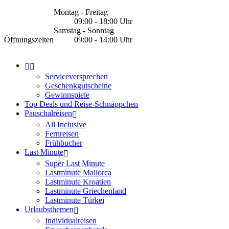
Montag - Freitag
09:00 - 18:00 Uhr
Samstag - Sonntag
Öffnungszeiten
09:00 - 14:00 Uhr
Serviceversprechen
Geschenkgutscheine
Gewinnspiele
Top Deals und Reise-Schnäppchen
Pauschalreisen
All Inclusive
Fernreisen
Frühbucher
Last Minute
Super Last Minute
Lastminute Mallorca
Lastminute Kroatien
Lastminute Griechenland
Lastminute Türkei
Urlaubsthemen
Individualreisen