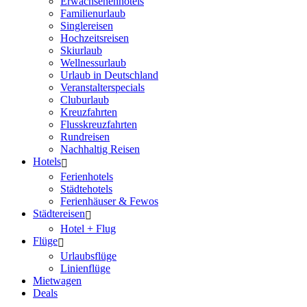
Erwachsenenhotels
Familienurlaub
Singlereisen
Hochzeitsreisen
Skiurlaub
Wellnessurlaub
Urlaub in Deutschland
Veranstalterspecials
Cluburlaub
Kreuzfahrten
Flusskreuzfahrten
Rundreisen
Nachhaltig Reisen
Hotels
Ferienhotels
Städtehotels
Ferienhäuser & Fewos
Städtereisen
Hotel + Flug
Flüge
Urlaubsflüge
Linienflüge
Mietwagen
Deals