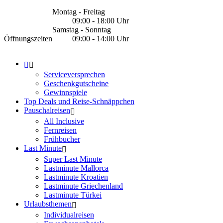
Montag - Freitag
09:00 - 18:00 Uhr
Samstag - Sonntag
Öffnungszeiten
09:00 - 14:00 Uhr
Serviceversprechen
Geschenkgutscheine
Gewinnspiele
Top Deals und Reise-Schnäppchen
Pauschalreisen
All Inclusive
Fernreisen
Frühbucher
Last Minute
Super Last Minute
Lastminute Mallorca
Lastminute Kroatien
Lastminute Griechenland
Lastminute Türkei
Urlaubsthemen
Individualreisen