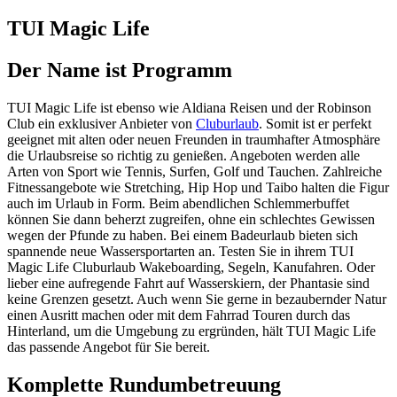
TUI Magic Life
Der Name ist Programm
TUI Magic Life ist ebenso wie Aldiana Reisen und der Robinson
Club ein exklusiver Anbieter von
Cluburlaub
. Somit ist er perfekt
geeignet mit alten oder neuen Freunden in traumhafter Atmosphäre
die Urlaubsreise so richtig zu genießen. Angeboten werden alle
Arten von Sport wie Tennis, Surfen, Golf und Tauchen. Zahlreiche
Fitnessangebote wie Stretching, Hip Hop und Taibo halten die Figur
auch im Urlaub in Form. Beim abendlichen Schlemmerbuffet
können Sie dann beherzt zugreifen, ohne ein schlechtes Gewissen
wegen der Pfunde zu haben. Bei einem Badeurlaub bieten sich
spannende neue Wassersportarten an. Testen Sie in ihrem TUI
Magic Life Cluburlaub Wakeboarding, Segeln, Kanufahren. Oder
lieber eine aufregende Fahrt auf Wasserskiern, der Phantasie sind
keine Grenzen gesetzt. Auch wenn Sie gerne in bezaubernder Natur
einen Ausritt machen oder mit dem Fahrrad Touren durch das
Hinterland, um die Umgebung zu ergründen, hält TUI Magic Life
das passende Angebot für Sie bereit.
Komplette Rundumbetreuung