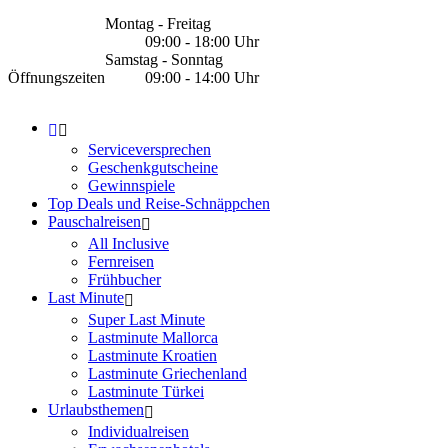
Montag - Freitag
09:00 - 18:00 Uhr
Samstag - Sonntag
Öffnungszeiten
09:00 - 14:00 Uhr
Serviceversprechen
Geschenkgutscheine
Gewinnspiele
Top Deals und Reise-Schnäppchen
Pauschalreisen
All Inclusive
Fernreisen
Frühbucher
Last Minute
Super Last Minute
Lastminute Mallorca
Lastminute Kroatien
Lastminute Griechenland
Lastminute Türkei
Urlaubsthemen
Individualreisen