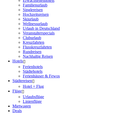
Erwachsenenhotels
Familienurlaub
Singlereisen
Hochzeitsreisen
Skiurlaub
Wellnessurlaub
Urlaub in Deutschland
Veranstalterspecials
Cluburlaub
Kreuzfahrten
Flusskreuzfahrten
Rundreisen
Nachhaltig Reisen
Hotels
Ferienhotels
Städtehotels
Ferienhäuser & Fewos
Städtereisen
Hotel + Flug
Flüge
Urlaubsflüge
Linienflüge
Mietwagen
Deals