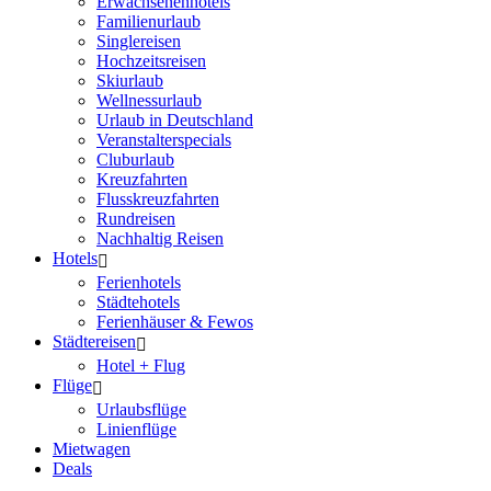
Erwachsenenhotels
Familienurlaub
Singlereisen
Hochzeitsreisen
Skiurlaub
Wellnessurlaub
Urlaub in Deutschland
Veranstalterspecials
Cluburlaub
Kreuzfahrten
Flusskreuzfahrten
Rundreisen
Nachhaltig Reisen
Hotels
Ferienhotels
Städtehotels
Ferienhäuser & Fewos
Städtereisen
Hotel + Flug
Flüge
Urlaubsflüge
Linienflüge
Mietwagen
Deals