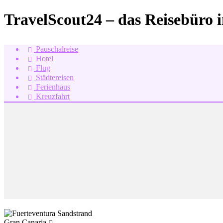
TravelScout24 – das Reisebüro 
Pauschalreise
Hotel
Flug
Städtereisen
Ferienhaus
Kreuzfahrt
Gran Canaria