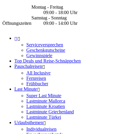
Montag - Freitag
09:00 - 18:00 Uhr
Samstag - Sonntag
Öffnungszeiten
09:00 - 14:00 Uhr
Serviceversprechen
Geschenkgutscheine
Gewinnspiele
Top Deals und Reise-Schnäppchen
Pauschalreisen
All Inclusive
Fernreisen
Frühbucher
Last Minute
Super Last Minute
Lastminute Mallorca
Lastminute Kroatien
Lastminute Griechenland
Lastminute Türkei
Urlaubsthemen
Individualreisen