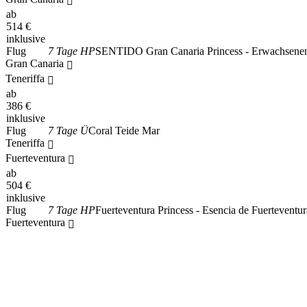
ab
514
€
inklusive
Flug
7 Tage HP
SENTIDO Gran Canaria Princess - Erwachsenenh
Gran Canaria
Teneriffa
ab
386
€
inklusive
Flug
7 Tage Ü
Coral Teide Mar
Teneriffa
Fuerteventura
ab
504
€
inklusive
Flug
7 Tage HP
Fuerteventura Princess - Esencia de Fuerteventur
Fuerteventura