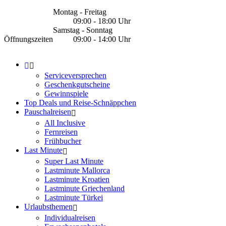
Montag - Freitag
09:00 - 18:00 Uhr
Samstag - Sonntag
Öffnungszeiten
09:00 - 14:00 Uhr
Serviceversprechen
Geschenkgutscheine
Gewinnspiele
Top Deals und Reise-Schnäppchen
Pauschalreisen
All Inclusive
Fernreisen
Frühbucher
Last Minute
Super Last Minute
Lastminute Mallorca
Lastminute Kroatien
Lastminute Griechenland
Lastminute Türkei
Urlaubsthemen
Individualreisen