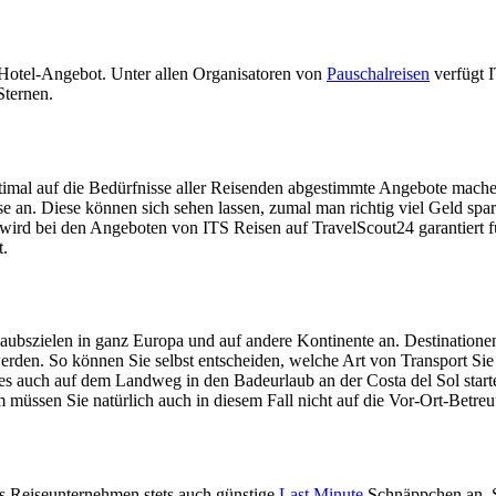
 Hotel-Angebot. Unter allen Organisatoren von
Pauschalreisen
verfügt I
Sternen.
optimal auf die Bedürfnisse aller Reisenden abgestimmte Angebote mach
 an. Diese können sich sehen lassen, zumal man richtig viel Geld spar
wird bei den Angeboten von ITS Reisen auf TravelScout24 garantiert f
t.
laubszielen in ganz Europa und auf andere Kontinente an. Destinatione
werden. So können Sie selbst entscheiden, welche Art von Transport Si
s auch auf dem Landweg in den Badeurlaub an der Costa del Sol start
 müssen Sie natürlich auch in diesem Fall nicht auf die Vor-Ort-Betre
s Reiseunternehmen stets auch günstige
Last Minute
Schnäppchen an. S