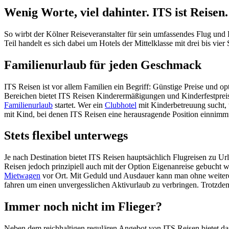
Wenig Worte, viel dahinter. ITS ist Reisen.
So wirbt der Kölner Reiseveranstalter für sein umfassendes Flug und
Teil handelt es sich dabei um Hotels der Mittelklasse mit drei bis vier 
Familienurlaub für jeden Geschmack
ITS Reisen ist vor allem Familien ein Begriff: Günstige Preise und 
Bereichen bietet ITS Reisen Kinderermäßigungen und Kinderfestpreise
Familienurlaub
startet. Wer ein
Clubhotel
mit Kinderbetreuung sucht, 
mit Kind, bei denen ITS Reisen eine herausragende Position einnimm
Stets flexibel unterwegs
Je nach Destination bietet ITS Reisen hauptsächlich Flugreisen zu Ur
Reisen jedoch prinzipiell auch mit der Option Eigenanreise gebucht 
Mietwagen
vor Ort. Mit Geduld und Ausdauer kann man ohne weitere
fahren um einen unvergesslichen Aktivurlaub zu verbringen. Trotzdem
Immer noch nicht im Flieger?
Neben dem reichhaltigen regulären Angebot von ITS Reisen bietet da