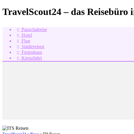
TravelScout24 – das Reisebüro 
Pauschalreise
Hotel
Flug
Städtereisen
Ferienhaus
Kreuzfahrt
TravelScout24
»
News
» ITS Reisen