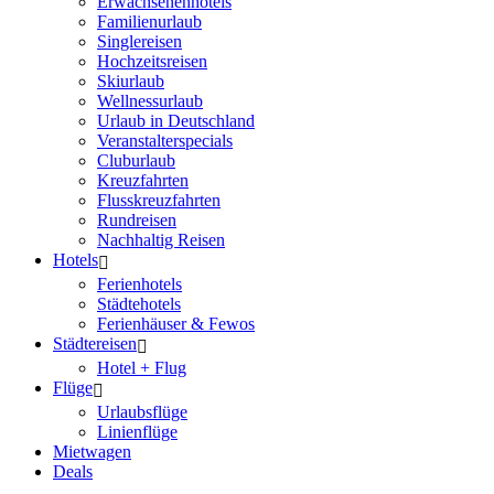
Erwachsenenhotels
Familienurlaub
Singlereisen
Hochzeitsreisen
Skiurlaub
Wellnessurlaub
Urlaub in Deutschland
Veranstalterspecials
Cluburlaub
Kreuzfahrten
Flusskreuzfahrten
Rundreisen
Nachhaltig Reisen
Hotels
Ferienhotels
Städtehotels
Ferienhäuser & Fewos
Städtereisen
Hotel + Flug
Flüge
Urlaubsflüge
Linienflüge
Mietwagen
Deals