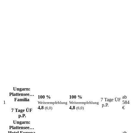
Die aktuellen Lieblingsreisen unserer Kunden
Ungarn:
Plattensee…
100 %
100 %
ab
Familia
7 Tage ÜF
1
584
Weiterempfehlung
Weiterempfehlung
p.P.
4,8
4,8
€
(6,0)
(6,0)
7 Tage ÜF
p.P.
Ungarn:
Plattensee…
Hotel Europa
ab