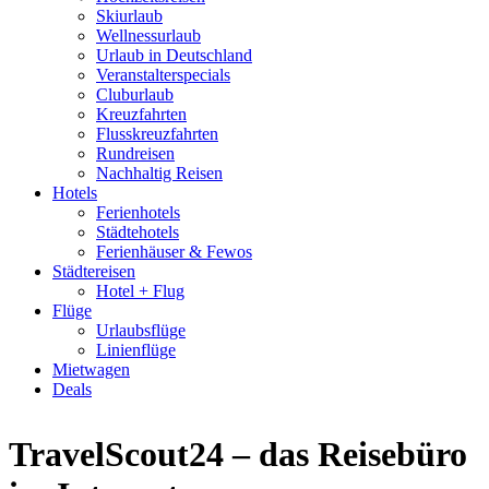
Skiurlaub
Wellnessurlaub
Urlaub in Deutschland
Veranstalterspecials
Cluburlaub
Kreuzfahrten
Flusskreuzfahrten
Rundreisen
Nachhaltig Reisen
Hotels
Ferienhotels
Städtehotels
Ferienhäuser & Fewos
Städtereisen
Hotel + Flug
Flüge
Urlaubsflüge
Linienflüge
Mietwagen
Deals
TravelScout24 – das Reisebüro