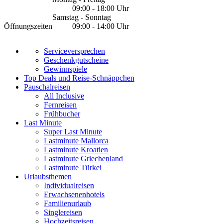
09:00 - 18:00 Uhr
Samstag - Sonntag
Öffnungszeiten
09:00 - 14:00 Uhr
Serviceversprechen
Geschenkgutscheine
Gewinnspiele
Top Deals und Reise-Schnäppchen
Pauschalreisen
All Inclusive
Fernreisen
Frühbucher
Last Minute
Super Last Minute
Lastminute Mallorca
Lastminute Kroatien
Lastminute Griechenland
Lastminute Türkei
Urlaubsthemen
Individualreisen
Erwachsenenhotels
Familienurlaub
Singlereisen
Hochzeitsreisen