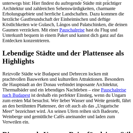
unterwegs bist: Hier findest du aufregende Städte mit prächtiger
Architektur und zahlreichen Sehenswürdigkeiten, charmante
Erholungsgebiete und herrliche Landschaften. Dazu kommen die
herzliche Gastfreundschaft der Einheimischen und deftige
Köstlichkeiten wie Gulasch, Lángos und Palatschinken, die deinen
Gaumen verzücken. Mit einer
Pauschalreise
hast du Flug und
Unterkunft bequem in einem Paket und kannst dich ganz auf das
Entdecken konzentrieren.
Lebendige Städte und der Plattensee als
Highlights
Reizvolle Städte wie Budapest und Debrecen locken mit
prachtvollen Bauwerken und kulturellen Attraktionen. Besonders
die Hauptstadt an der Donau verbindet imposante Architektur,
Thermalbäder und ein lebendiges Nachtleben – eine
Pauschalreise
nach Budapest
ist deshalb ein perfekter Einstieg, wenn du Ungarn
zum ersten Mal besuchst. Wer lieber Wasser und Weite genießt, fährt
an den berühmten Plattensee, der oft auch als das „Ungarische
Meer“ bezeichnet wird. An seinen Ufern reihen sich Badeorte,
Weinberge und gemütliche Cafés aneinander und laden zum
Verweilen ein.