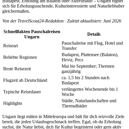
Budapest, Erholung am Balaton oder Aktivurlaub – Ungarn eignet
sich für Erholungssuchende, Kulturinteressierte und Naturliebhaber
gleichermaßen.
Von der TravelScout24-Redaktion · Zuletzt aktualisiert: Juni 2026
Schnellfakten Pauschalreisen
Details
Ungarn
Pauschalreise mit Flug, Hotel und
Reiseart
Transfer
Budapest, Plattensee (Balaton),
Beliebte Regionen
Heviz, Pecs
Mai bis September; Thermen
Beste Reisezeit
ganzjährig
ca. 1,5 bis 2 Stunden nach
Flugzeit ab Deutschland
Budapest
verlängertes Wochenende bis 1
Typische Reisedauer
Woche
Städte, Naturlandschaften und
Highlights
Thermalbäder
Ungarn liegt mitten in Mitteleuropa und hält für dich reizvolle Ziele
bereit, die jeden Urlaubsgeschmack treffen. Egal, ob du Erholung
suchst, die Natur liebst, dich für Kultur begeisterst oder gern aktiv