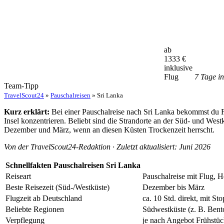
ab
1333
€
inklusive
Flug
7 Tage 
Team-Tipp
TravelScout24
»
Pauschalreisen
» Sri Lanka
Kurz erklärt:
Bei einer Pauschalreise nach Sri Lanka bekommst du Fl
Insel konzentrieren. Beliebt sind die Strandorte an der Süd- und We
Dezember und März, wenn an diesen Küsten Trockenzeit herrscht.
Von der TravelScout24-Redaktion · Zuletzt aktualisiert: Juni 2026
Schnellfakten Pauschalreisen Sri Lanka
Reiseart
Pauschalreise mit Flug, H
Beste Reisezeit (Süd-/Westküste)
Dezember bis März
Flugzeit ab Deutschland
ca. 10 Std. direkt, mit St
Beliebte Regionen
Südwestküste (z. B. Ben
Verpflegung
je nach Angebot Frühstüc