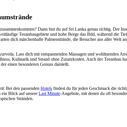
raumstrände
zusammenkommen? Dann bist du auf Sri Lanka genau richtig. Der Insels
 weitläufige Teeanbaugebiete und hohe Berge das Bild, während die Ti
ten dich märchenhafte Palmenstrände, die Besucher aus aller Welt an
nst Ayurveda. Lass dich mit entspannenden Massagen und wohltuenden
lness, Kulinarik und Strand ohne Zusatzkosten. Auch der Teeanbau hat 
 der einen besonderen Genuss darstellt.
eit: Bei den passenden
Hotels
findest du für jeden Geschmack die richt
 ein Blick auf unsere
Last Minute
-Angebote, mit denen du oft besonders
ropischen Stränden.