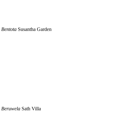
n Bentota
Susantha Garden
n Beruwela
Sath Villa