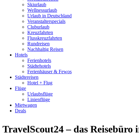
Skiurlaub
Wellnessurlaub
Urlaub in Deutschland
Veranstalterspecials
Cluburlaub
Kreuzfahrten
Flusskreuzfahrten
Rundreisen
Nachhaltig Reisen
Hotels
Ferienhotels
Städtehotels
Ferienhäuser & Fewos
Städtereisen
Hotel + Flug
Flüge
Urlaubsflüge
Linienflüge
Mietwagen
Deals
TravelScout24 – das Reisebüro 