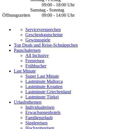
09:00 - 18:00 Uhr
Samstag - Sonntag
Öffnungszeiten
09:00 - 14:00 Uhr
Serviceversprechen
Geschenkgutscheine
Gewinnspiele
Top Deals und Reise-Schnäppchen
Pauschalreisen
All Inclusive
Fernreisen
Frühbucher
Last Minute
Super Last Minute
Lastminute Mallorca
Lastminute Kroatien
Lastminute Griechenland
Lastminute Türkei
Urlaubsthemen
Individualreisen
Erwachsenenhotels
Familienurlaub
Singlereisen
Hochzeitsreisen