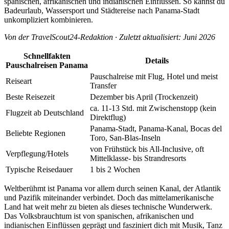
spanischen, afrikanischen und indianischen Einflüssen. So kannst du
Badeurlaub, Wassersport und Städtereise nach Panama-Stadt
unkompliziert kombinieren.
Von der TravelScout24-Redaktion · Zuletzt aktualisiert: Juni 2026
Schnellfakten
Details
Pauschalreisen Panama
Pauschalreise mit Flug, Hotel und meist
Reiseart
Transfer
Beste Reisezeit
Dezember bis April (Trockenzeit)
ca. 11-13 Std. mit Zwischenstopp (kein
Flugzeit ab Deutschland
Direktflug)
Panama-Stadt, Panama-Kanal, Bocas del
Beliebte Regionen
Toro, San-Blas-Inseln
von Frühstück bis All-Inclusive, oft
Verpflegung/Hotels
Mittelklasse- bis Strandresorts
Typische Reisedauer
1 bis 2 Wochen
Weltberühmt ist Panama vor allem durch seinen Kanal, der Atlantik
und Pazifik miteinander verbindet. Doch das mittelamerikanische
Land hat weit mehr zu bieten als dieses technische Wunderwerk.
Das Volksbrauchtum ist von spanischen, afrikanischen und
indianischen Einflüssen geprägt und fasziniert dich mit Musik, Tanz