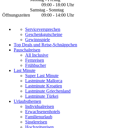
09:00 - 18:00 Uhr
Samstag - Sonntag
Öffnungszeiten
09:00 - 14:00 Uhr
Serviceversprechen
Geschenkgutscheine
Gewinnspiele
Top Deals und Reise-Schnäppchen
Pauschalreisen
All Inclusive
Fernreisen
Frühbucher
Last Minute
Super Last Minute
Lastminute Mallorca
Lastminute Kroatien
Lastminute Griechenland
Lastminute Türkei
Urlaubsthemen
Individualreisen
Erwachsenenhotels
Familienurlaub
Singlereisen
Hochzeitsreisen