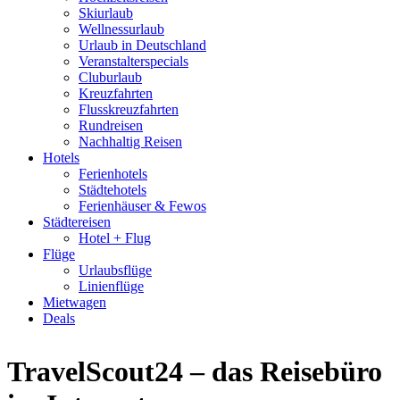
Skiurlaub
Wellnessurlaub
Urlaub in Deutschland
Veranstalterspecials
Cluburlaub
Kreuzfahrten
Flusskreuzfahrten
Rundreisen
Nachhaltig Reisen
Hotels
Ferienhotels
Städtehotels
Ferienhäuser & Fewos
Städtereisen
Hotel + Flug
Flüge
Urlaubsflüge
Linienflüge
Mietwagen
Deals
TravelScout24 – das Reisebüro