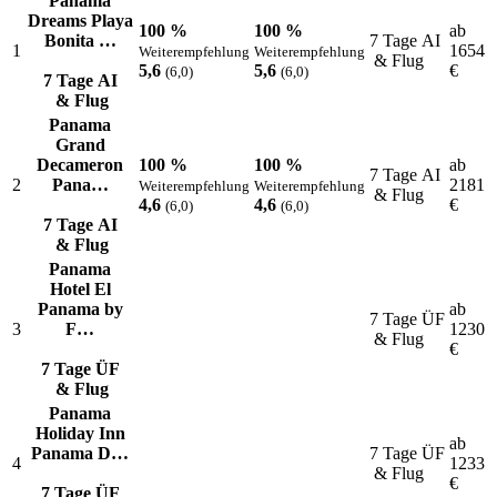
Panama
Dreams Playa
100 %
100 %
ab
Bonita …
7 Tage AI
1
1654
Weiterempfehlung
Weiterempfehlung
& Flug
5,6
5,6
€
(6,0)
(6,0)
7 Tage AI
& Flug
Panama
Grand
Decameron
100 %
100 %
ab
7 Tage AI
2
Pana…
2181
Weiterempfehlung
Weiterempfehlung
& Flug
4,6
4,6
€
(6,0)
(6,0)
7 Tage AI
& Flug
Panama
Hotel El
Panama by
ab
7 Tage ÜF
3
F…
1230
& Flug
€
7 Tage ÜF
& Flug
Panama
Holiday Inn
ab
Panama D…
7 Tage ÜF
4
1233
& Flug
€
7 Tage ÜF