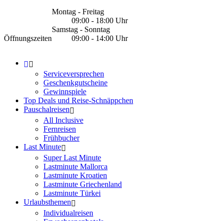
Montag - Freitag
09:00 - 18:00 Uhr
Samstag - Sonntag
Öffnungszeiten
09:00 - 14:00 Uhr
Serviceversprechen
Geschenkgutscheine
Gewinnspiele
Top Deals und Reise-Schnäppchen
Pauschalreisen
All Inclusive
Fernreisen
Frühbucher
Last Minute
Super Last Minute
Lastminute Mallorca
Lastminute Kroatien
Lastminute Griechenland
Lastminute Türkei
Urlaubsthemen
Individualreisen