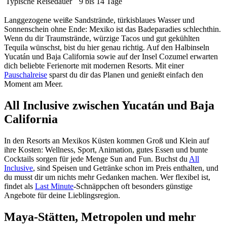
Typische Reisedauer
9 bis 14 Tage
Langgezogene weiße Sandstrände, türkisblaues Wasser und
Sonnenschein ohne Ende: Mexiko ist das Badeparadies schlechthin.
Wenn du dir Traumstrände, würzige Tacos und gut gekühlten
Tequila wünschst, bist du hier genau richtig. Auf den Halbinseln
Yucatán und Baja California sowie auf der Insel Cozumel erwarten
dich beliebte Ferienorte mit modernen Resorts. Mit einer
Pauschalreise
sparst du dir das Planen und genießt einfach den
Moment am Meer.
All Inclusive zwischen Yucatán und Baja
California
In den Resorts an Mexikos Küsten kommen Groß und Klein auf
ihre Kosten: Wellness, Sport, Animation, gutes Essen und bunte
Cocktails sorgen für jede Menge Sun and Fun. Buchst du
All
Inclusive
, sind Speisen und Getränke schon im Preis enthalten, und
du musst dir um nichts mehr Gedanken machen. Wer flexibel ist,
findet als
Last Minute
-Schnäppchen oft besonders günstige
Angebote für deine Lieblingsregion.
Maya-Stätten, Metropolen und mehr