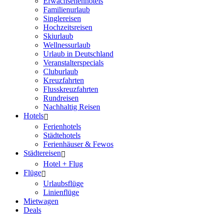
Erwachsenenhotels
Familienurlaub
Singlereisen
Hochzeitsreisen
Skiurlaub
Wellnessurlaub
Urlaub in Deutschland
Veranstalterspecials
Cluburlaub
Kreuzfahrten
Flusskreuzfahrten
Rundreisen
Nachhaltig Reisen
Hotels
Ferienhotels
Städtehotels
Ferienhäuser & Fewos
Städtereisen
Hotel + Flug
Flüge
Urlaubsflüge
Linienflüge
Mietwagen
Deals