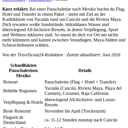
Kurz erklärt:
Bei einer Pauschalreise nach Mexiko buchst du Flug,
Hotel und Transfer in einem Paket – meist mit Ziel an der
Karibikküste von Yucatán rund um Cancún und die Riviera Maya.
Dich erwarten weiße Sandstrände, türkisblaues Wasser und
überwiegend All-Inclusive-Resorts, in denen Verpflegung, Sport
und Wellness inklusive sind. So musst du dich vor Ort um nichts
mehr kümmern und kannst zwischen Strandtagen, Maya-Stätten und
Schnorcheltouren wählen.
Von der TravelScout24-Redaktion · Zuletzt aktualisiert: Juni 2026
Schnellfakten
Pauschalreisen
Details
Mexiko
Reiseart
Pauschalreise (Flug + Hotel + Transfer)
Yucatán (Cancún, Riviera Maya, Playa del
Beliebte Regionen
Carmen), Cozumel, Baja California
überwiegend All-Inclusive- und Luxus-
Verpflegung & Hotels
Resorts
Beste Reisezeit
November bis April (Trockenzeit)
Flugzeit ab
ca. 11-12 Stunden nonstop nach Cancún
Deutschland