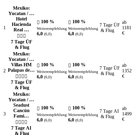
Mexiko:
Yucatan / …
Hotel
100 %
100 %
ab
Hacienda
7 Tage ÜF
1
1181
Weiterempfehlung
Weiterempfehlung
Real …
& Flug
€
6,0
6,0
(6,0)
(6,0)
7 Tage ÜF
& Flug
Mexiko:
Yucatan / …
Villas HM
100 %
100 %
ab
7 Tage ÜF
Palapas de…
2
1352
Weiterempfehlung
Weiterempfehlung
& Flug
€
6,0
6,0
(6,0)
(6,0)
7 Tage ÜF
& Flug
Mexiko:
Yucatan / …
Seadust
100 %
100 %
ab
Cancún
7 Tage AI
3
1499
Weiterempfehlung
Weiterempfehlung
Fami…
& Flug
€
6,0
6,0
(6,0)
(6,0)
7 Tage AI
& Flug