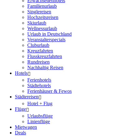
Erwachsenenhotels
Familienurlaub
Singlereisen
Hochzeitsreisen
Skiurlaub
Wellnessurlaub
Urlaub in Deutschland
Veranstalterspecials
Cluburlaub
Kreuzfahrten
Flusskreuzfahrten
Rundreisen
Nachhaltig Reisen
Hotels
Ferienhotels
Städtehotels
Ferienhäuser & Fewos
Städtereisen
Hotel + Flug
Flüge
Urlaubsflüge
Linienflüge
Mietwagen
Deals