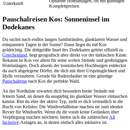
Opulente Hotelanlagen, oft mit günstigen
Unterkunft
Komplettpreisen
Pauschalreisen Kos: Sonneninsel im
Dodekanes
Du suchst nach endlos langen Sandstränden, glasklarem Wasser und
entspannten Tagen in der Sonne? Dann liegst du mit Kos
goldrichtig. Die drittgrößte Insel des Dodekanes gehört offiziell zu
Griechenland
, liegt geografisch aber direkt vor der türkischen Küste.
Bekannt ist Kos vor allem für seine weiten Strände und großzügigen
Hotelanlagen. Doch abseits der touristischen Hochburgen entdeckst
du auch abgelegene Dörfer, die dich mit ihrer Ursprünglichkeit und
Idylle verzaubern. Gerade für Badeurlauber ist eine günstige
Pauschalreise
nach Kos die perfekte Wahl.
An der Nordküste erwarten dich besonders breite Strände mit
feinem Sand, an denen du ausgiebig ins glasklare Wasser eintauchen
kannst. Bist du eher der aktive Typ, zieht es dich vermutlich in die
Bucht von Kefalos: Die Windverhältnisse machen sie zum idealen
Revier für Windsurfer. Wenn du dir vorab keine Gedanken über
Verpflegung machen möchtest, bieten sich die zahlreichen
All
Inclusive
-Anlagen an, in denen einfach alles inklusive ist.