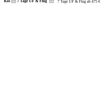
Kos
7 Tage ÜF & Flug
7 Tage
ÜF & Flug
ab
475
€