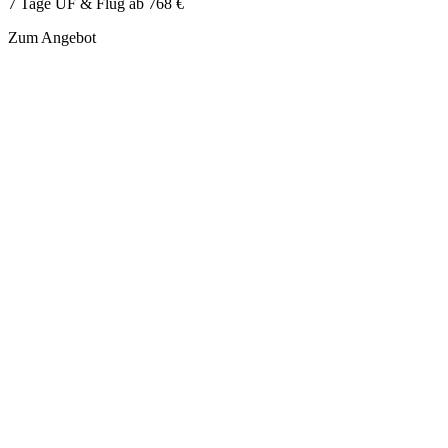
7 Tage ÜF & Flug ab
768 €
Zum Angebot