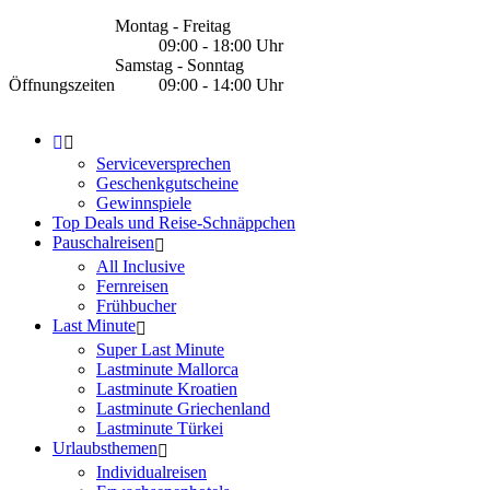
Montag - Freitag
09:00 - 18:00 Uhr
Samstag - Sonntag
Öffnungszeiten
09:00 - 14:00 Uhr
Serviceversprechen
Geschenkgutscheine
Gewinnspiele
Top Deals und Reise-Schnäppchen
Pauschalreisen
All Inclusive
Fernreisen
Frühbucher
Last Minute
Super Last Minute
Lastminute Mallorca
Lastminute Kroatien
Lastminute Griechenland
Lastminute Türkei
Urlaubsthemen
Individualreisen