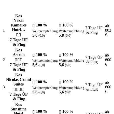
Kos
Nissia
Kamares
100 %
100 %
ab
7 Tage ÜF
Hotel…
1
802
Weiterempfehlung
Weiterempfehlung
& Flug
€
5,8
5,8
(6,0)
(6,0)
7 Tage ÜF
& Flug
Kos
Astron
100 %
100 %
ab
7 Tage ÜF
2
600
Weiterempfehlung
Weiterempfehlung
& Flug
€
7 Tage ÜF
5,6
5,6
(6,0)
(6,0)
& Flug
Kos
Nicolas Grand
100 %
100 %
ab
Suites
7 Tage ÜF
3
600
Weiterempfehlung
Weiterempfehlung
& Flug
€
5,6
5,6
(6,0)
(6,0)
7 Tage ÜF
& Flug
Kos
Sunshine
100 %
100 %
ab
Hotel