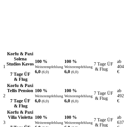
Korfu & Paxi
Solena
100 %
100 %
ab
Studios Kavos
7 Tage ÜF
1
404
Weiterempfehlung
Weiterempfehlung
& Flug
6,0
6,0
€
(6,0)
(6,0)
7 Tage ÜF
& Flug
Korfu & Paxi
Tellis Pension
100 %
100 %
ab
7 Tage ÜF
2
492
Weiterempfehlung
Weiterempfehlung
& Flug
7 Tage ÜF
6,0
6,0
€
(6,0)
(6,0)
& Flug
Korfu & Paxi
Villa Violetta
100 %
100 %
ab
7 Tage ÜF
3
637
Weiterempfehlung
Weiterempfehlung
& Flug