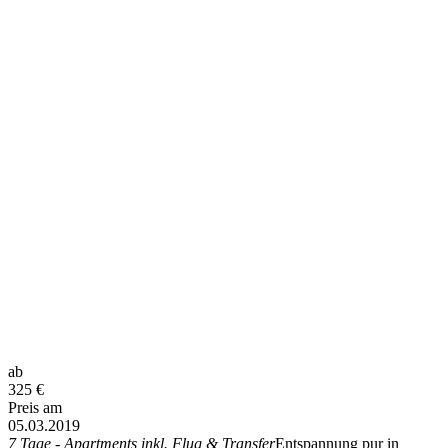
ab
325
€
Preis am
05.03.2019
7 Tage - Apartments inkl. Flug & Transfer
Entspannung pur in