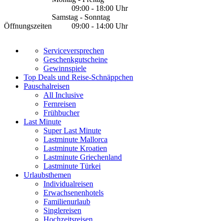
09:00 - 18:00 Uhr
Samstag - Sonntag
Öffnungszeiten
09:00 - 14:00 Uhr
Serviceversprechen
Geschenkgutscheine
Gewinnspiele
Top Deals und Reise-Schnäppchen
Pauschalreisen
All Inclusive
Fernreisen
Frühbucher
Last Minute
Super Last Minute
Lastminute Mallorca
Lastminute Kroatien
Lastminute Griechenland
Lastminute Türkei
Urlaubsthemen
Individualreisen
Erwachsenenhotels
Familienurlaub
Singlereisen
Hochzeitsreisen