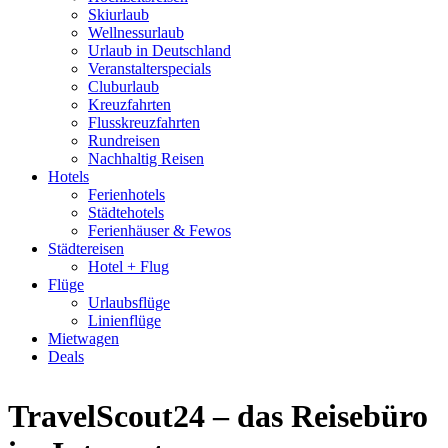
Skiurlaub
Wellnessurlaub
Urlaub in Deutschland
Veranstalterspecials
Cluburlaub
Kreuzfahrten
Flusskreuzfahrten
Rundreisen
Nachhaltig Reisen
Hotels
Ferienhotels
Städtehotels
Ferienhäuser & Fewos
Städtereisen
Hotel + Flug
Flüge
Urlaubsflüge
Linienflüge
Mietwagen
Deals
TravelScout24 – das Reisebüro