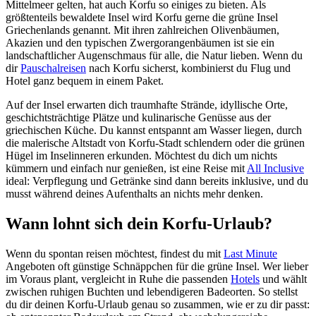
Mittelmeer gelten, hat auch Korfu so einiges zu bieten. Als
größtenteils bewaldete Insel wird Korfu gerne die grüne Insel
Griechenlands genannt. Mit ihren zahlreichen Olivenbäumen,
Akazien und den typischen Zwergorangenbäumen ist sie ein
landschaftlicher Augenschmaus für alle, die Natur lieben. Wenn du
dir
Pauschalreisen
nach Korfu sicherst, kombinierst du Flug und
Hotel ganz bequem in einem Paket.
Auf der Insel erwarten dich traumhafte Strände, idyllische Orte,
geschichtsträchtige Plätze und kulinarische Genüsse aus der
griechischen Küche. Du kannst entspannt am Wasser liegen, durch
die malerische Altstadt von Korfu-Stadt schlendern oder die grünen
Hügel im Inselinneren erkunden. Möchtest du dich um nichts
kümmern und einfach nur genießen, ist eine Reise mit
All Inclusive
ideal: Verpflegung und Getränke sind dann bereits inklusive, und du
musst während deines Aufenthalts an nichts mehr denken.
Wann lohnt sich dein Korfu-Urlaub?
Wenn du spontan reisen möchtest, findest du mit
Last Minute
Angeboten oft günstige Schnäppchen für die grüne Insel. Wer lieber
im Voraus plant, vergleicht in Ruhe die passenden
Hotels
und wählt
zwischen ruhigen Buchten und lebendigeren Badeorten. So stellst
du dir deinen Korfu-Urlaub genau so zusammen, wie er zu dir passt: