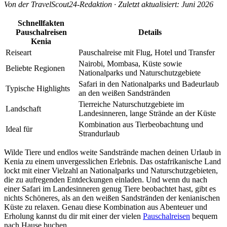
Von der TravelScout24-Redaktion · Zuletzt aktualisiert: Juni 2026
Schnellfakten
Pauschalreisen
Details
Kenia
Reiseart
Pauschalreise mit Flug, Hotel und Transfer
Nairobi, Mombasa, Küste sowie
Beliebte Regionen
Nationalparks und Naturschutzgebiete
Safari in den Nationalparks und Badeurlaub
Typische Highlights
an den weißen Sandstränden
Tierreiche Naturschutzgebiete im
Landschaft
Landesinneren, lange Strände an der Küste
Kombination aus Tierbeobachtung und
Ideal für
Strandurlaub
Wilde Tiere und endlos weite Sandstrände machen deinen Urlaub in
Kenia zu einem unvergesslichen Erlebnis. Das ostafrikanische Land
lockt mit einer Vielzahl an Nationalparks und Naturschutzgebieten,
die zu aufregenden Entdeckungen einladen. Und wenn du nach
einer Safari im Landesinneren genug Tiere beobachtet hast, gibt es
nichts Schöneres, als an den weißen Sandstränden der kenianischen
Küste zu relaxen. Genau diese Kombination aus Abenteuer und
Erholung kannst du dir mit einer der vielen
Pauschalreisen
bequem
nach Hause buchen.