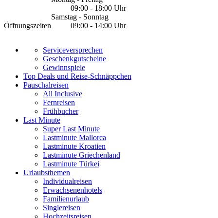
09:00 - 18:00 Uhr
Samstag - Sonntag
Öffnungszeiten
09:00 - 14:00 Uhr
Serviceversprechen
Geschenkgutscheine
Gewinnspiele
Top Deals und Reise-Schnäppchen
Pauschalreisen
All Inclusive
Fernreisen
Frühbucher
Last Minute
Super Last Minute
Lastminute Mallorca
Lastminute Kroatien
Lastminute Griechenland
Lastminute Türkei
Urlaubsthemen
Individualreisen
Erwachsenenhotels
Familienurlaub
Singlereisen
Hochzeitsreisen