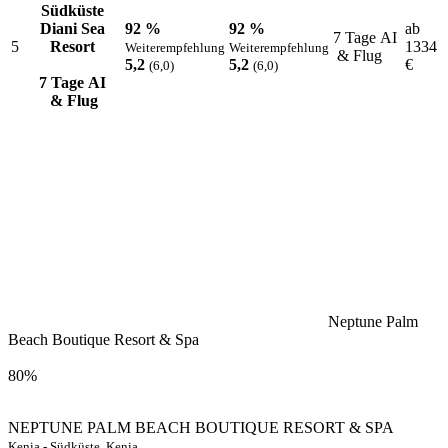
Südküste
Diani Sea
92 %
92 %
ab
7 Tage AI
5
Resort
1334
Weiterempfehlung
Weiterempfehlung
& Flug
5,2
5,2
€
(6,0)
(6,0)
7 Tage AI
& Flug
Neptune Palm
Beach Boutique Resort & Spa
80%
NEPTUNE PALM BEACH BOUTIQUE RESORT & SPA
Kenia - Südküste, Kenia