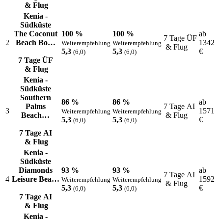
& Flug
Kenia -
Südküste
The Coconut
100 %
100 %
ab
7 Tage ÜF
2
Beach Bo…
1342
Weiterempfehlung
Weiterempfehlung
& Flug
5,3
5,3
€
(6,0)
(6,0)
7 Tage ÜF
& Flug
Kenia -
Südküste
Southern
86 %
86 %
ab
Palms
7 Tage AI
3
1571
Weiterempfehlung
Weiterempfehlung
Beach…
& Flug
5,3
5,3
€
(6,0)
(6,0)
7 Tage AI
& Flug
Kenia -
Südküste
Diamonds
93 %
93 %
ab
7 Tage AI
4
Leisure Bea…
1592
Weiterempfehlung
Weiterempfehlung
& Flug
5,3
5,3
€
(6,0)
(6,0)
7 Tage AI
& Flug
Kenia -