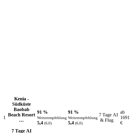
Die aktuellen Lieblingsziele unserer Kunden
Kenia -
Südküste
Baobab
91 %
91 %
ab
Beach Resort
7 Tage AI
1
1691
Weiterempfehlung
Weiterempfehlung
…
& Flug
5,4
5,4
€
(6,0)
(6,0)
7 Tage AI