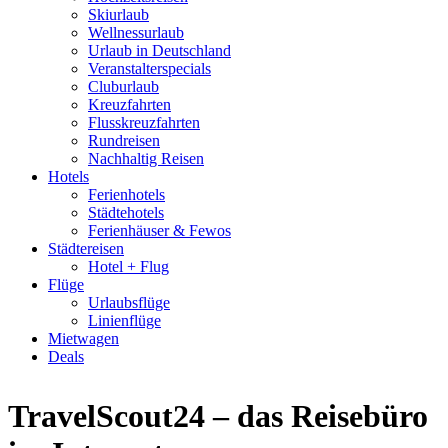
Skiurlaub
Wellnessurlaub
Urlaub in Deutschland
Veranstalterspecials
Cluburlaub
Kreuzfahrten
Flusskreuzfahrten
Rundreisen
Nachhaltig Reisen
Hotels
Ferienhotels
Städtehotels
Ferienhäuser & Fewos
Städtereisen
Hotel + Flug
Flüge
Urlaubsflüge
Linienflüge
Mietwagen
Deals
TravelScout24 – das Reisebüro