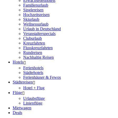
Erwachsenenhotels
Familienurlaub
Singlereisen
Hochzeitsreisen
Skiurlaub
Wellnessurlaub
Urlaub in Deutschland
Veranstalterspecials
Cluburlaub
Kreuzfahrten
Flusskreuzfahrten
Rundreisen
Nachhaltig Reisen
Hotels
Ferienhotels
Städtehotels
Ferienhäuser & Fewos
Städtereisen
Hotel + Flug
Flüge
Urlaubsflüge
Linienflüge
Mietwagen
Deals