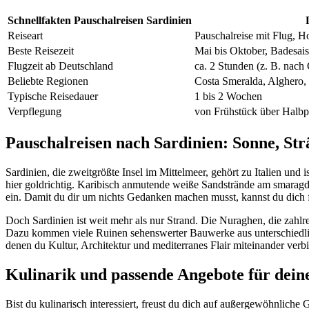
Schnellfakten Pauschalreisen Sardinien
Reiseart
Pauschalreise mit Flug, H
Beste Reisezeit
Mai bis Oktober, Badesais
Flugzeit ab Deutschland
ca. 2 Stunden (z. B. nach 
Beliebte Regionen
Costa Smeralda, Alghero, 
Typische Reisedauer
1 bis 2 Wochen
Verpflegung
von Frühstück über Halbpe
Pauschalreisen nach Sardinien: Sonne, St
Sardinien, die zweitgrößte Insel im Mittelmeer, gehört zu Italien und
hier goldrichtig. Karibisch anmutende weiße Sandstrände am smarag
ein. Damit du dir um nichts Gedanken machen musst, kannst du dich f
Doch Sardinien ist weit mehr als nur Strand. Die Nuraghen, die zahl
Dazu kommen viele Ruinen sehenswerter Bauwerke aus unterschiedlich
denen du Kultur, Architektur und mediterranes Flair miteinander verbi
Kulinarik und passende Angebote für dein
Bist du kulinarisch interessiert, freust du dich auf außergewöhnlic