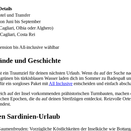
Details
otel und Transfer
on Juni bis September
Cagliari, Olbia oder Alghero)
Cagliari, Costa Rei
nsion bis All-inclusive wählbar
rände und Geschichte
 ist ein Traumziel für deinen nächsten Urlaub. Wenn du auf der Suche n
dgrünen bis türkisblauen Wasser laden dich im Sommer zu Badespaß u
ür ein sorgloses Paket mit
All Inclusive
entscheiden und einfach abscha
reich auf der Insel vorkommenden prähistorischen Turmbauten, machen 
en Epochen, die du auf deinen Streifzügen entdeckst. Reizvolle Orte 
ndest.
en Sardinien-Urlaub
he Gaumenfreuden: Vorzügliche Köstlichkeiten der Inselküche wie Bott