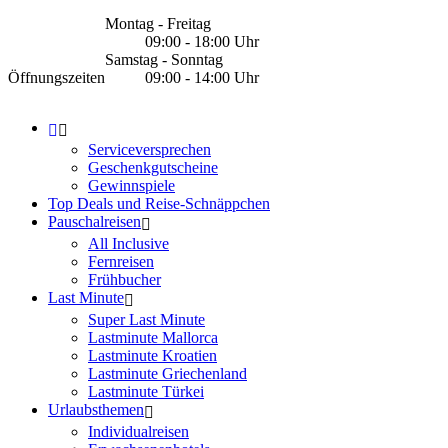
Montag - Freitag
09:00 - 18:00 Uhr
Samstag - Sonntag
Öffnungszeiten
09:00 - 14:00 Uhr
Serviceversprechen
Geschenkgutscheine
Gewinnspiele
Top Deals und Reise-Schnäppchen
Pauschalreisen
All Inclusive
Fernreisen
Frühbucher
Last Minute
Super Last Minute
Lastminute Mallorca
Lastminute Kroatien
Lastminute Griechenland
Lastminute Türkei
Urlaubsthemen
Individualreisen