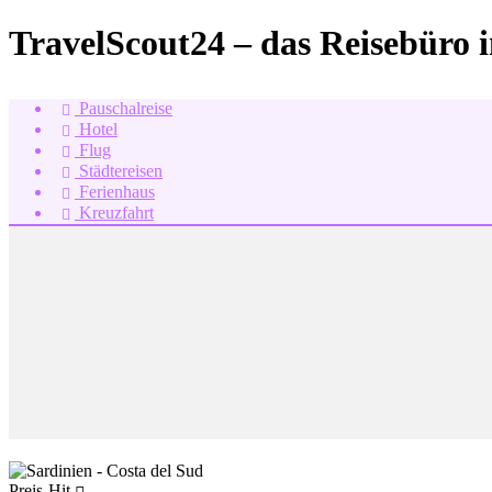
TravelScout24 – das Reisebüro 
Pauschalreise
Hotel
Flug
Städtereisen
Ferienhaus
Kreuzfahrt
Preis-Hit