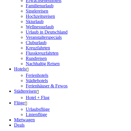
Erwachsenenhotels
Familienurlaub
Singlereisen
Hochzeitsreisen
Skiurlaub
Wellnessurlaub
Urlaub in Deutschland
Veranstalterspecials
Cluburlaub
Kreuzfahrten
Flusskreuzfahrten
Rundreisen
Nachhaltig Reisen
Hotels
Ferienhotels
Städtehotels
Ferienhäuser & Fewos
Städtereisen
Hotel + Flug
Flüge
Urlaubsflüge
Linienflüge
Mietwagen
Deals