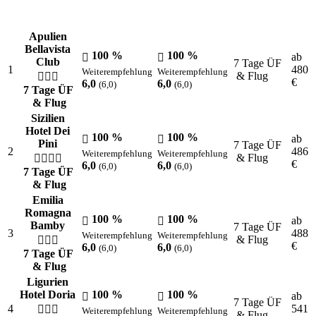
Apulien
Bellavista
100 %
100 %
ab
Club
7 Tage ÜF
1
480
Weiterempfehlung
Weiterempfehlung
& Flug
€
6,0
6,0
(6,0)
(6,0)
7 Tage ÜF
& Flug
Sizilien
Hotel Dei
100 %
100 %
ab
Pini
7 Tage ÜF
2
486
Weiterempfehlung
Weiterempfehlung
& Flug
€
6,0
6,0
(6,0)
(6,0)
7 Tage ÜF
& Flug
Emilia
Romagna
100 %
100 %
ab
Bamby
7 Tage ÜF
3
488
Weiterempfehlung
Weiterempfehlung
& Flug
€
6,0
6,0
(6,0)
(6,0)
7 Tage ÜF
& Flug
Ligurien
Hotel Doria
100 %
100 %
ab
7 Tage ÜF
4
541
Weiterempfehlung
Weiterempfehlung
& Flug