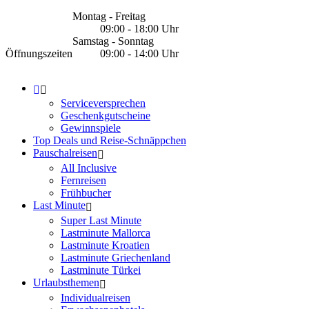
Montag - Freitag
09:00 - 18:00 Uhr
Samstag - Sonntag
Öffnungszeiten
09:00 - 14:00 Uhr
Serviceversprechen
Geschenkgutscheine
Gewinnspiele
Top Deals und Reise-Schnäppchen
Pauschalreisen
All Inclusive
Fernreisen
Frühbucher
Last Minute
Super Last Minute
Lastminute Mallorca
Lastminute Kroatien
Lastminute Griechenland
Lastminute Türkei
Urlaubsthemen
Individualreisen