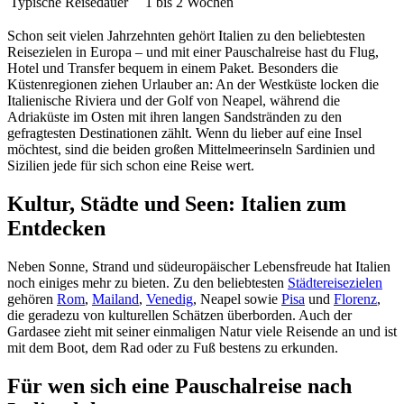
Typische Reisedauer
1 bis 2 Wochen
Schon seit vielen Jahrzehnten gehört Italien zu den beliebtesten
Reisezielen in Europa – und mit einer Pauschalreise hast du Flug,
Hotel und Transfer bequem in einem Paket. Besonders die
Küstenregionen ziehen Urlauber an: An der Westküste locken die
Italienische Riviera und der Golf von Neapel, während die
Adriaküste im Osten mit ihren langen Sandstränden zu den
gefragtesten Destinationen zählt. Wenn du lieber auf eine Insel
möchtest, sind die beiden großen Mittelmeerinseln Sardinien und
Sizilien jede für sich schon eine Reise wert.
Kultur, Städte und Seen: Italien zum
Entdecken
Neben Sonne, Strand und südeuropäischer Lebensfreude hat Italien
noch einiges mehr zu bieten. Zu den beliebtesten
Städtereisezielen
gehören
Rom
,
Mailand
,
Venedig
, Neapel sowie
Pisa
und
Florenz
,
die geradezu von kulturellen Schätzen überborden. Auch der
Gardasee zieht mit seiner einmaligen Natur viele Reisende an und ist
mit dem Boot, dem Rad oder zu Fuß bestens zu erkunden.
Für wen sich eine Pauschalreise nach