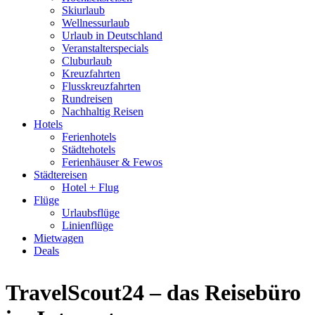
Skiurlaub
Wellnessurlaub
Urlaub in Deutschland
Veranstalterspecials
Cluburlaub
Kreuzfahrten
Flusskreuzfahrten
Rundreisen
Nachhaltig Reisen
Hotels
Ferienhotels
Städtehotels
Ferienhäuser & Fewos
Städtereisen
Hotel + Flug
Flüge
Urlaubsflüge
Linienflüge
Mietwagen
Deals
TravelScout24 – das Reisebüro