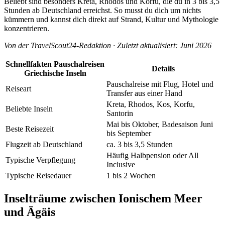
Beliebt sind besonders Kreta, Rhodos und Korfu, die du in 3 bis 3,5
Stunden ab Deutschland erreichst. So musst du dich um nichts
kümmern und kannst dich direkt auf Strand, Kultur und Mythologie
konzentrieren.
Von der TravelScout24-Redaktion · Zuletzt aktualisiert: Juni 2026
Schnellfakten Pauschalreisen
Details
Griechische Inseln
Pauschalreise mit Flug, Hotel und
Reiseart
Transfer aus einer Hand
Kreta, Rhodos, Kos, Korfu,
Beliebte Inseln
Santorin
Mai bis Oktober, Badesaison Juni
Beste Reisezeit
bis September
Flugzeit ab Deutschland
ca. 3 bis 3,5 Stunden
Häufig Halbpension oder All
Typische Verpflegung
Inclusive
Typische Reisedauer
1 bis 2 Wochen
Inselträume zwischen Ionischem Meer
und Ägäis