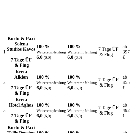
Korfu & Paxi
Solena
100 %
100 %
ab
Studios Kavos
7 Tage ÜF
1
397
Weiterempfehlung
Weiterempfehlung
& Flug
6,0
6,0
€
(6,0)
(6,0)
7 Tage ÜF
& Flug
Kreta
Alkion
100 %
100 %
ab
7 Tage ÜF
2
455
Weiterempfehlung
Weiterempfehlung
& Flug
7 Tage ÜF
6,0
6,0
€
(6,0)
(6,0)
& Flug
Kreta
Hotel Aghas
100 %
100 %
ab
7 Tage ÜF
3
492
Weiterempfehlung
Weiterempfehlung
& Flug
7 Tage ÜF
6,0
6,0
€
(6,0)
(6,0)
& Flug
Korfu & Paxi
Tellis Pension
100 %
100 %
ab