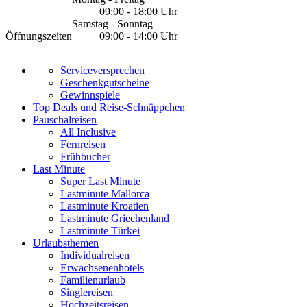
09:00 - 18:00 Uhr
Samstag - Sonntag
Öffnungszeiten
09:00 - 14:00 Uhr
Serviceversprechen
Geschenkgutscheine
Gewinnspiele
Top Deals und Reise-Schnäppchen
Pauschalreisen
All Inclusive
Fernreisen
Frühbucher
Last Minute
Super Last Minute
Lastminute Mallorca
Lastminute Kroatien
Lastminute Griechenland
Lastminute Türkei
Urlaubsthemen
Individualreisen
Erwachsenenhotels
Familienurlaub
Singlereisen
Hochzeitsreisen