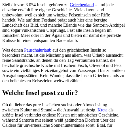
Stell dir vor: 3.054 Inseln gehören zu
Griechenland
– und jede
einzelne erzählt ihre eigene Geschichte. Viele davon sind
unbewohnt, weil es sich um winzige Felseninseln oder Riffe
handelt. Wie auf dem Festland prägt auch hier eine bergige
Landschaft das Bild, und manche Eilande wie das Santorin-Archipel
sind sogar vulkanischen Ursprungs. Fast alle Inseln liegen im
Ionischen Meer oder in der Ägäis und bieten dir damit die perfekte
Kulisse für einen entspannten Badeurlaub.
Was deinen
Pauschalurlaub
auf den griechischen Inseln so
besonders macht, ist die Mischung aus allem, was Urlaub ausmacht:
feine Sandstrände, an denen du den Tag verträumen kannst, die
herzhafte griechische Küche mit frischem Fisch, Olivenöl und Feta
sowie ein vielfältiges Freizeitangebot von Wassersport bis zu antiken
Ausgrabungsstätten. Kein Wunder, dass die Inseln Griechenlands zu
den beliebtesten Reisezielen weltweit zählen.
Welche Insel passt zu dir?
Ob du lieber das pure Inselleben suchst oder Abwechslung
zwischen Kultur und Strand – die Auswahl ist riesig.
Kreta
als
größte Insel verbindet endlose Küsten mit minoischer Geschichte,
während Santorin mit seinen weiß getünchten Dörfern über der
Caldera für unvergessliche Sonnenuntergänge sorgt. Egal, für