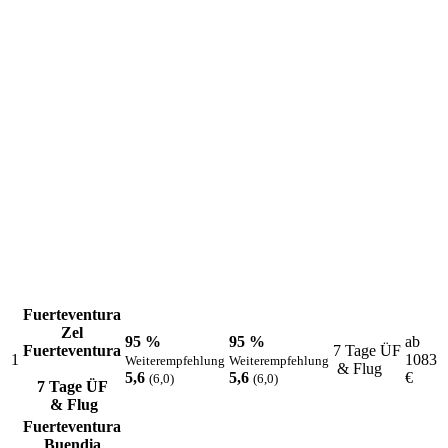
Die aktuellen Lieblingsziele unserer Kunden
Fuerteventura
Zel
95 %
95 %
ab
Fuerteventura
7 Tage ÜF
1
1083
Weiterempfehlung
Weiterempfehlung
& Flug
5,6
5,6
€
(6,0)
(6,0)
7 Tage ÜF
& Flug
Fuerteventura
Buendia