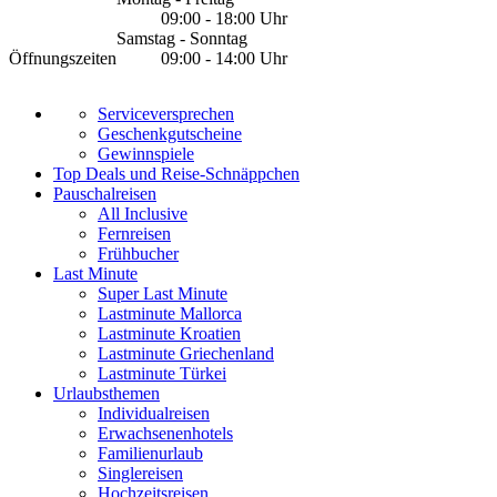
09:00 - 18:00 Uhr
Samstag - Sonntag
Öffnungszeiten
09:00 - 14:00 Uhr
Serviceversprechen
Geschenkgutscheine
Gewinnspiele
Top Deals und Reise-Schnäppchen
Pauschalreisen
All Inclusive
Fernreisen
Frühbucher
Last Minute
Super Last Minute
Lastminute Mallorca
Lastminute Kroatien
Lastminute Griechenland
Lastminute Türkei
Urlaubsthemen
Individualreisen
Erwachsenenhotels
Familienurlaub
Singlereisen
Hochzeitsreisen