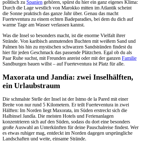
politisch zu
Spanien
gehören, spürst du hier ein ganz eigenes Klima:
Durch die Lage westlich von Marokko mitten im Atlantik scheint
die Sonne praktisch das ganze Jahr über. Genau das macht
Fuerteventura zu einem echten Badeparadies, bei dem du dich auf
warme Tage am Wasser verlassen kannst.
Was die Insel so besonders macht, ist die enorme Vielfalt ihrer
Strände. Von karibisch anmutenden Buchten mit weißem Sand und
Palmen bis hin zu mystischen schwarzen Sandstränden findest du
hier für jeden Geschmack das passende Plätzchen. Egal ob du als
Paar Ruhe suchst, mit Freunden anreist oder mit der ganzen
Familie
Sandburgen bauen willst – auf Fuerteventura ist Platz für alle.
Maxorata und Jandía: zwei Inselhälften,
ein Urlaubstraum
Die schmalste Stelle der Insel ist der Istmo de la Pared mit einer
Breite von nur rund 5 Kilometern. Er teilt Fuerteventura in zwei
Hälften: Im Norden liegt Maxorata, im Süden erstreckt sich die
Halbinsel Jandía. Die meisten Hotels und Ferienanlagen
konzentrieren sich auf den Süden, sodass du dort eine besonders
große Auswahl an Unterkünften für deine Pauschalreise findest. Wer
es etwas ruhiger mag, entdeckt im Norden dagegen ursprüngliche
Landschaften und weite, einsame Strände.