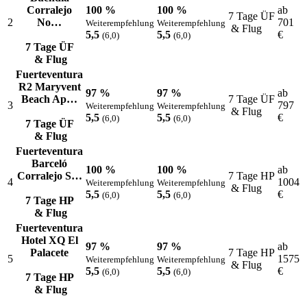
Corralejo
100 %
100 %
ab
7 Tage ÜF
2
No…
701
Weiterempfehlung
Weiterempfehlung
& Flug
5,5
5,5
€
(6,0)
(6,0)
7 Tage ÜF
& Flug
Fuerteventura
R2 Maryvent
97 %
97 %
ab
Beach Ap…
7 Tage ÜF
3
797
Weiterempfehlung
Weiterempfehlung
& Flug
5,5
5,5
€
(6,0)
(6,0)
7 Tage ÜF
& Flug
Fuerteventura
Barceló
100 %
100 %
ab
Corralejo S…
7 Tage HP
4
1004
Weiterempfehlung
Weiterempfehlung
& Flug
5,5
5,5
€
(6,0)
(6,0)
7 Tage HP
& Flug
Fuerteventura
Hotel XQ El
97 %
97 %
ab
Palacete
7 Tage HP
5
1575
Weiterempfehlung
Weiterempfehlung
& Flug
5,5
5,5
€
(6,0)
(6,0)
7 Tage HP
& Flug