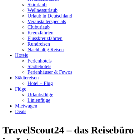
Skiurlaub
Wellnessurlaub
Urlaub in Deutschland
Veranstalterspecials
Cluburlaub
Kreuzfahrten
Flusskreuzfahrten
Rundreisen
Nachhaltig Reisen
Hotels
Ferienhotels
Städtehotels
Ferienhäuser & Fewos
Städtereisen
Hotel + Flug
Flüge
Urlaubsflüge
Linienflüge
Mietwagen
Deals
TravelScout24 – das Reisebüro