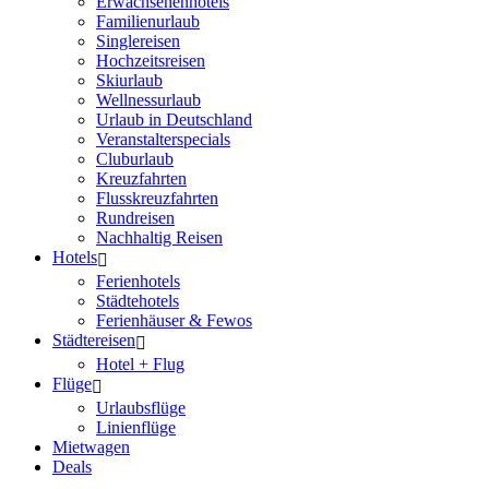
Erwachsenenhotels
Familienurlaub
Singlereisen
Hochzeitsreisen
Skiurlaub
Wellnessurlaub
Urlaub in Deutschland
Veranstalterspecials
Cluburlaub
Kreuzfahrten
Flusskreuzfahrten
Rundreisen
Nachhaltig Reisen
Hotels
Ferienhotels
Städtehotels
Ferienhäuser & Fewos
Städtereisen
Hotel + Flug
Flüge
Urlaubsflüge
Linienflüge
Mietwagen
Deals