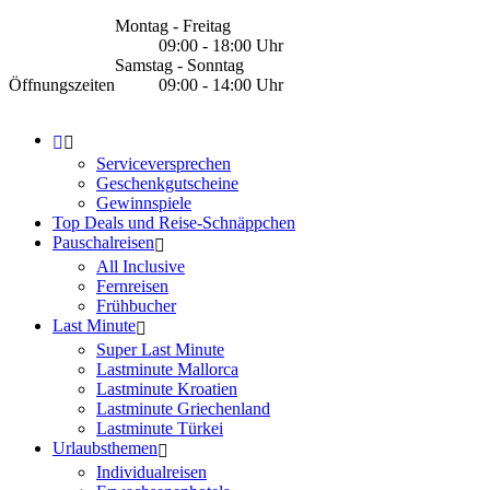
Montag - Freitag
09:00 - 18:00 Uhr
Samstag - Sonntag
Öffnungszeiten
09:00 - 14:00 Uhr
Serviceversprechen
Geschenkgutscheine
Gewinnspiele
Top Deals und Reise-Schnäppchen
Pauschalreisen
All Inclusive
Fernreisen
Frühbucher
Last Minute
Super Last Minute
Lastminute Mallorca
Lastminute Kroatien
Lastminute Griechenland
Lastminute Türkei
Urlaubsthemen
Individualreisen