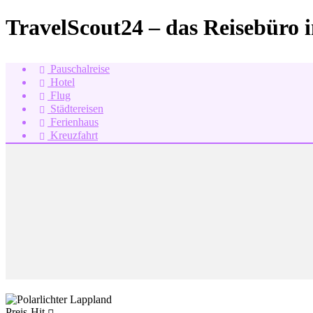
TravelScout24 – das Reisebüro 
Pauschalreise
Hotel
Flug
Städtereisen
Ferienhaus
Kreuzfahrt
Preis-Hit