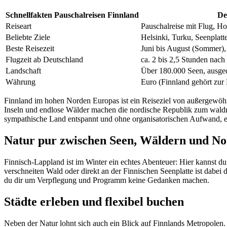
Schnellfakten Pauschalreisen Finnland
De
Reiseart
Pauschalreise mit Flug, Ho
Beliebte Ziele
Helsinki, Turku, Seenplatt
Beste Reisezeit
Juni bis August (Sommer), 
Flugzeit ab Deutschland
ca. 2 bis 2,5 Stunden nach
Landschaft
Über 180.000 Seen, ausged
Währung
Euro (Finnland gehört zur
Finnland im hohen Norden Europas ist ein Reiseziel von außergewöhnl
Inseln und endlose Wälder machen die nordische Republik zum wald
sympathische Land entspannt und ohne organisatorischen Aufwand, eg
Natur pur zwischen Seen, Wäldern und No
Finnisch-Lappland ist im Winter ein echtes Abenteuer: Hier kannst du 
verschneiten Wald oder direkt an der Finnischen Seenplatte ist dabei 
du dir um Verpflegung und Programm keine Gedanken machen.
Städte erleben und flexibel buchen
Neben der Natur lohnt sich auch ein Blick auf Finnlands Metropolen.