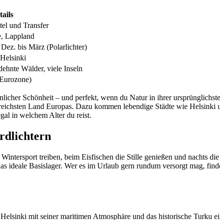
tails
tel und Transfer
e, Lappland
Dez. bis März (Polarlichter)
 Helsinki
ehnte Wälder, viele Inseln
 Eurozone)
icher Schönheit – und perfekt, wenn du Natur in ihrer ursprünglichst
reichsten Land Europas. Dazu kommen lebendige Städte wie Helsinki 
al in welchem Alter du reist.
rdlichtern
Wintersport treiben, beim Eisfischen die Stille genießen und nachts di
das ideale Basislager. Wer es im Urlaub gern rundum versorgt mag, find
 Helsinki mit seiner maritimen Atmosphäre und das historische Turku ei