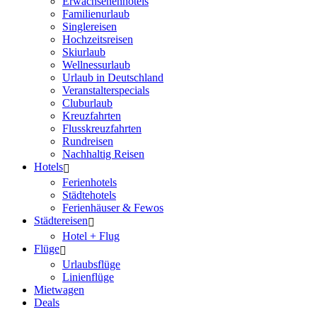
Erwachsenenhotels
Familienurlaub
Singlereisen
Hochzeitsreisen
Skiurlaub
Wellnessurlaub
Urlaub in Deutschland
Veranstalterspecials
Cluburlaub
Kreuzfahrten
Flusskreuzfahrten
Rundreisen
Nachhaltig Reisen
Hotels
Ferienhotels
Städtehotels
Ferienhäuser & Fewos
Städtereisen
Hotel + Flug
Flüge
Urlaubsflüge
Linienflüge
Mietwagen
Deals