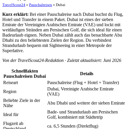
TravelScout24
»
Pauschalreisen
» Dubai
Kurz erklärt:
Bei einer Pauschalreise nach Dubai buchst du Flug,
Hotel und Transfer in einem Paket. Dubai ist eines der sieben
Emirate der Vereinigten Arabischen Emirate (VAE) und lockt mit
weitläufigen Stränden am Persischen Golf, die sich ideal für einen
Badeurlaub eignen. Neben Dubai zählt auch das benachbarte Abu
Dhabi zu den beliebtesten Zielen der Region. Du verbindest
Strandurlaub bequem mit Sightseeing in einer Metropole der
Superlative.
Von der TravelScout24-Redaktion · Zuletzt aktualisiert: Juni 2026
Schnellfakten
Details
Pauschalreisen Dubai
Reiseart
Pauschalreise (Flug + Hotel + Transfer)
Dubai, Vereinigte Arabische Emirate
Region
(VAE)
Beliebte Ziele in der
Abu Dhabi und weitere der sieben Emirate
Nähe
Bade- und Strandurlaub am Persischen
Ideal für
Golf, kombiniert mit Städtetrip
Flugzeit ab
ca. 6,5 Stunden (Direktflug)
Deutschland