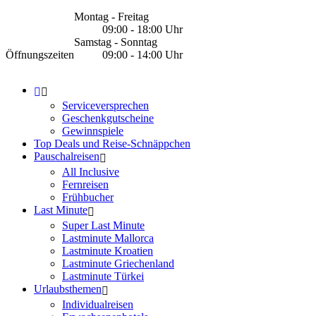
Montag - Freitag
09:00 - 18:00 Uhr
Samstag - Sonntag
Öffnungszeiten
09:00 - 14:00 Uhr
Serviceversprechen
Geschenkgutscheine
Gewinnspiele
Top Deals und Reise-Schnäppchen
Pauschalreisen
All Inclusive
Fernreisen
Frühbucher
Last Minute
Super Last Minute
Lastminute Mallorca
Lastminute Kroatien
Lastminute Griechenland
Lastminute Türkei
Urlaubsthemen
Individualreisen