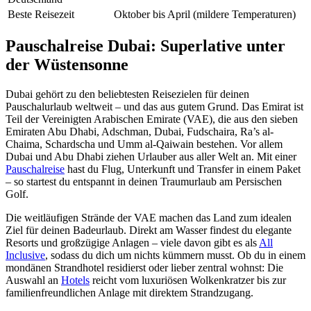
Beste Reisezeit
Oktober bis April (mildere Temperaturen)
Pauschalreise Dubai: Superlative unter
der Wüstensonne
Dubai gehört zu den beliebtesten Reisezielen für deinen
Pauschalurlaub weltweit – und das aus gutem Grund. Das Emirat ist
Teil der Vereinigten Arabischen Emirate (VAE), die aus den sieben
Emiraten Abu Dhabi, Adschman, Dubai, Fudschaira, Ra’s al-
Chaima, Schardscha und Umm al-Qaiwain bestehen. Vor allem
Dubai und Abu Dhabi ziehen Urlauber aus aller Welt an. Mit einer
Pauschalreise
hast du Flug, Unterkunft und Transfer in einem Paket
– so startest du entspannt in deinen Traumurlaub am Persischen
Golf.
Die weitläufigen Strände der VAE machen das Land zum idealen
Ziel für deinen Badeurlaub. Direkt am Wasser findest du elegante
Resorts und großzügige Anlagen – viele davon gibt es als
All
Inclusive
, sodass du dich um nichts kümmern musst. Ob du in einem
mondänen Strandhotel residierst oder lieber zentral wohnst: Die
Auswahl an
Hotels
reicht vom luxuriösen Wolkenkratzer bis zur
familienfreundlichen Anlage mit direktem Strandzugang.