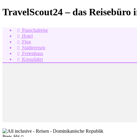
TravelScout24 – das Reisebüro 
Pauschalreise
Hotel
Flug
Städtereisen
Ferienhaus
Kreuzfahrt
Preis-Hit