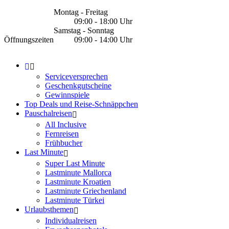
Montag - Freitag
09:00 - 18:00 Uhr
Samstag - Sonntag
Öffnungszeiten
09:00 - 14:00 Uhr
Serviceversprechen
Geschenkgutscheine
Gewinnspiele
Top Deals und Reise-Schnäppchen
Pauschalreisen
All Inclusive
Fernreisen
Frühbucher
Last Minute
Super Last Minute
Lastminute Mallorca
Lastminute Kroatien
Lastminute Griechenland
Lastminute Türkei
Urlaubsthemen
Individualreisen