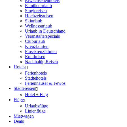
Erwachsenenhotels
Familienurlaub
Singlereisen
Hochzeitsreisen
Skiurlaub
Wellnessurlaub
Urlaub in Deutschland
Veranstalterspecials
Cluburlaub
Kreuzfahrten
Flusskreuzfahrten
Rundreisen
Nachhaltig Reisen
Hotels
Ferienhotels
Städtehotels
Ferienhäuser & Fewos
Städtereisen
Hotel + Flug
Flüge
Urlaubsflüge
Linienflüge
Mietwagen
Deals