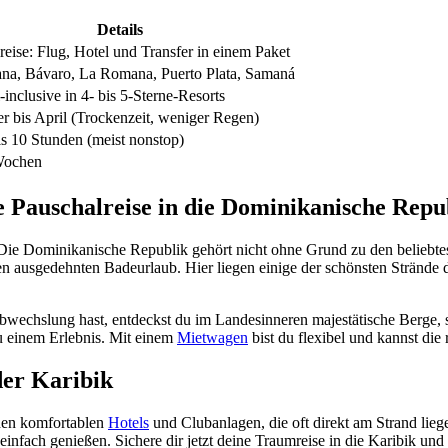
Details
reise: Flug, Hotel und Transfer in einem Paket
na, Bávaro, La Romana, Puerto Plata, Samaná
-inclusive in 4- bis 5-Sterne-Resorts
 bis April (Trockenzeit, weniger Regen)
is 10 Stunden (meist nonstop)
Wochen
e Pauschalreise in die Dominikanische Repu
 Die Dominikanische Republik gehört nicht ohne Grund zu den beliebte
en ausgedehnten Badeurlaub. Hier liegen einige der schönsten Strände 
Abwechslung hast, entdeckst du im Landesinneren majestätische Berge,
u einem Erlebnis. Mit einem
Mietwagen
bist du flexibel und kannst die
der Karibik
hen komfortablen
Hotels
und Clubanlagen, die oft direkt am Strand lie
fach genießen. Sichere dir jetzt deine Traumreise in die Karibik und 