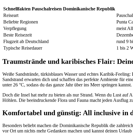
Schnellfakten Pauschalreisen Dominikanische Republik
Reiseart
Pauschal
Beliebte Regionen
Punta Ca
Verpflegung
meist All
Beste Reisezeit
Dezember
Flugzeit ab Deutschland
rund 9 b
Typische Reisedauer
1 bis 2 
Traumstrände und karibisches Flair: Dein
Weiße Sandstrände, türkisblaues Wasser und echtes Karibik-Feeling:
Sandstrand erwarten dich und schaffen das perfekte Ambiente für ein
unter 26 °C, sodass du das ganze Jahr über ins Meer springen kannst.
Doch die Insel hat mehr zu bieten als nur Strand. Wenn du Lust auf 
Höhlen. Die beeindruckende Flora und Fauna macht jeden Ausflug z
Komfortabel und günstig: All inclusive in 
Besonders beliebt machen die Dominikanische Republik die zahlreic
vor Ort um nichts mehr Gedanken machen und kannst deinen Urlaub ein