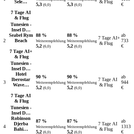
Sele…
& Flug
5,3
5,3
€
(6,0)
(6,0)
7 Tage AI
& Flug
Tunesien -
Insel D…
Seabel Rym
88 %
88 %
ab
7 Tage AI+
2
Beach
733
Weiterempfehlung
Weiterempfehlung
& Flug
5,2
5,2
€
(6,0)
(6,0)
7 Tage AI+
& Flug
Tunesien -
Insel D…
Hotel
90 %
90 %
ab
Iberostar
7 Tage AI
3
944
Weiterempfehlung
Weiterempfehlung
Wave…
& Flug
5,2
5,2
€
(6,0)
(6,0)
7 Tage AI
& Flug
Tunesien -
Insel D…
Robinson
87 %
87 %
ab
Djerba
7 Tage AI
4
1313
Weiterempfehlung
Weiterempfehlung
Bahi…
& Flug
5,2
5,2
€
(6,0)
(6,0)