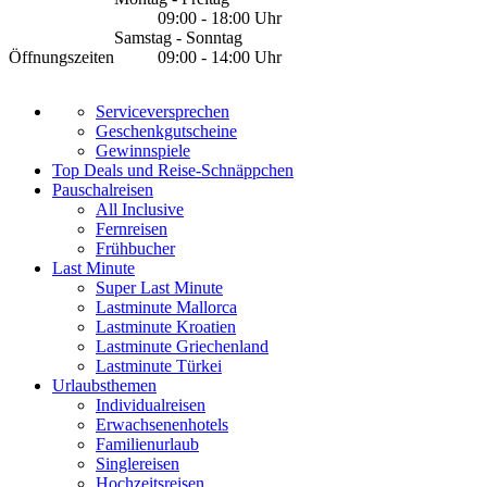
09:00 - 18:00 Uhr
Samstag - Sonntag
Öffnungszeiten
09:00 - 14:00 Uhr
Serviceversprechen
Geschenkgutscheine
Gewinnspiele
Top Deals und Reise-Schnäppchen
Pauschalreisen
All Inclusive
Fernreisen
Frühbucher
Last Minute
Super Last Minute
Lastminute Mallorca
Lastminute Kroatien
Lastminute Griechenland
Lastminute Türkei
Urlaubsthemen
Individualreisen
Erwachsenenhotels
Familienurlaub
Singlereisen
Hochzeitsreisen