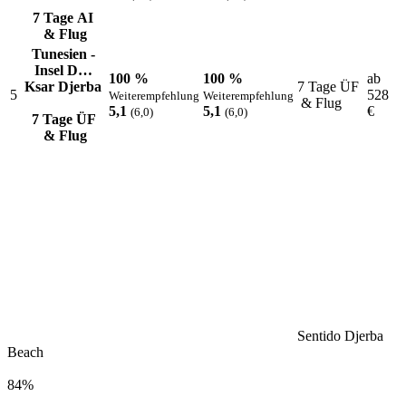
7 Tage AI
& Flug
Tunesien -
Insel D…
100 %
100 %
ab
Ksar Djerba
7 Tage ÜF
5
528
Weiterempfehlung
Weiterempfehlung
& Flug
5,1
5,1
€
(6,0)
(6,0)
7 Tage ÜF
& Flug
Sentido Djerba
Beach
84%