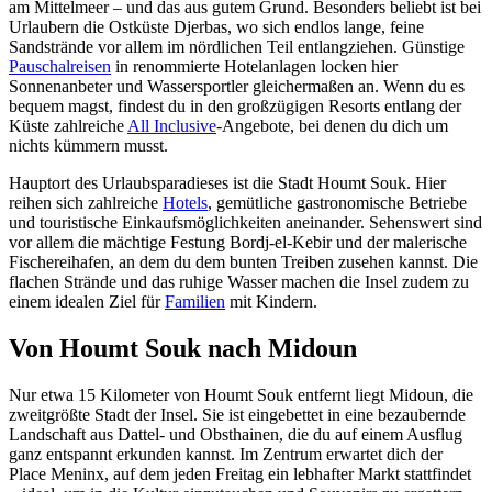
am Mittelmeer – und das aus gutem Grund. Besonders beliebt ist bei
Urlaubern die Ostküste Djerbas, wo sich endlos lange, feine
Sandstrände vor allem im nördlichen Teil entlangziehen. Günstige
Pauschalreisen
in renommierte Hotelanlagen locken hier
Sonnenanbeter und Wassersportler gleichermaßen an. Wenn du es
bequem magst, findest du in den großzügigen Resorts entlang der
Küste zahlreiche
All Inclusive
-Angebote, bei denen du dich um
nichts kümmern musst.
Hauptort des Urlaubsparadieses ist die Stadt Houmt Souk. Hier
reihen sich zahlreiche
Hotels
, gemütliche gastronomische Betriebe
und touristische Einkaufsmöglichkeiten aneinander. Sehenswert sind
vor allem die mächtige Festung Bordj-el-Kebir und der malerische
Fischereihafen, an dem du dem bunten Treiben zusehen kannst. Die
flachen Strände und das ruhige Wasser machen die Insel zudem zu
einem idealen Ziel für
Familien
mit Kindern.
Von Houmt Souk nach Midoun
Nur etwa 15 Kilometer von Houmt Souk entfernt liegt Midoun, die
zweitgrößte Stadt der Insel. Sie ist eingebettet in eine bezaubernde
Landschaft aus Dattel- und Obsthainen, die du auf einem Ausflug
ganz entspannt erkunden kannst. Im Zentrum erwartet dich der
Place Meninx, auf dem jeden Freitag ein lebhafter Markt stattfindet