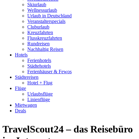
Skiurlaub
Wellnessurlaub
Urlaub in Deutschland
Veranstalterspecials
Cluburlaub
Kreuzfahrten
Flusskreuzfahrten
Rundreisen
Nachhaltig Reisen
Hotels
Ferienhotels
Städtehotels
Ferienhäuser & Fewos
Städtereisen
Hotel + Flug
Flüge
Urlaubsflüge
Linienflüge
Mietwagen
Deals
TravelScout24 – das Reisebüro