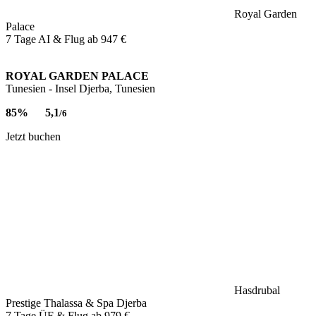
Royal Garden
Palace
7 Tage AI & Flug ab
947 €
ROYAL GARDEN PALACE
Tunesien - Insel Djerba, Tunesien
85%
5,1
/6
Jetzt buchen
Hasdrubal
Prestige Thalassa & Spa Djerba
7 Tage ÜF & Flug ab
979 €