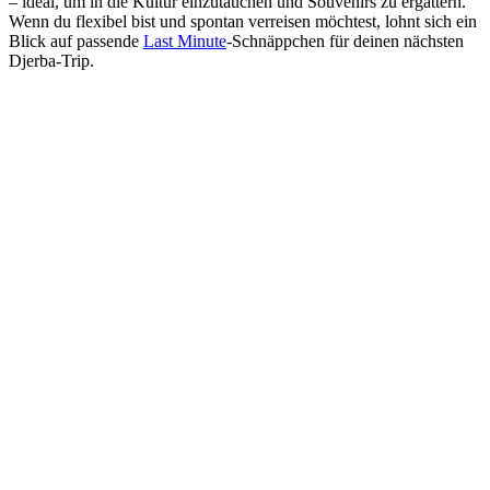
– ideal, um in die Kultur einzutauchen und Souvenirs zu ergattern.
Wenn du flexibel bist und spontan verreisen möchtest, lohnt sich ein
Blick auf passende
Last Minute
-Schnäppchen für deinen nächsten
Djerba-Trip.