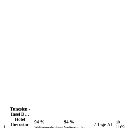
Die aktuellen Lieblingsziele unserer Kunden
Tunesien -
Insel D…
Hotel
94 %
94 %
ab
Iberostar
7 Tage AI
1
1169
Weiterempfehlung
Weiterempfehlung