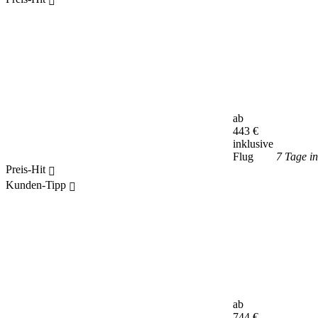
ab
443
€
inklusive
Flug
7 Tage i
Preis-Hit
Kunden-Tipp
ab
744
€