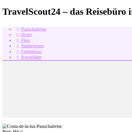
TravelScout24 – das Reisebüro 
Pauschalreise
Hotel
Flug
Städtereisen
Ferienhaus
Kreuzfahrt
Preis-Hit