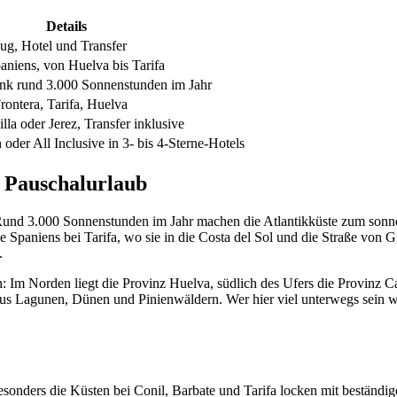
Details
lug, Hotel und Transfer
aniens, von Huelva bis Tarifa
ank rund 3.000 Sonnenstunden im Jahr
rontera, Tarifa, Huelva
lla oder Jerez, Transfer inklusive
oder All Inclusive in 3- bis 4-Sterne-Hotels
n Pauschalurlaub
 Rund 3.000 Sonnenstunden im Jahr machen die Atlantikküste zum sonne
e Spaniens bei Tarifa, wo sie in die Costa del Sol und die Straße von G
.
n: Im Norden liegt die Provinz Huelva, südlich des Ufers die Provinz 
aus Lagunen, Dünen und Pinienwäldern. Wer hier viel unterwegs sein wi
Besonders die Küsten bei Conil, Barbate und Tarifa locken mit beständi