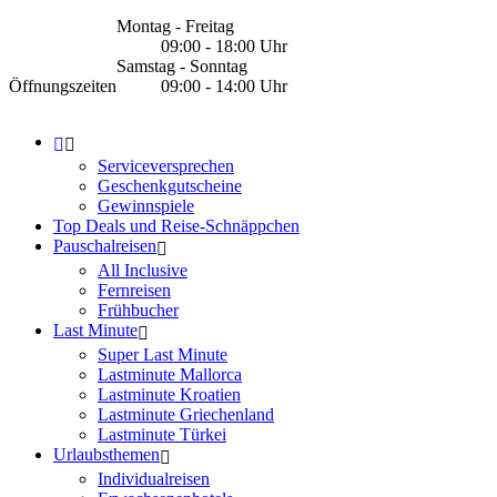
Montag - Freitag
09:00 - 18:00 Uhr
Samstag - Sonntag
Öffnungszeiten
09:00 - 14:00 Uhr
Serviceversprechen
Geschenkgutscheine
Gewinnspiele
Top Deals und Reise-Schnäppchen
Pauschalreisen
All Inclusive
Fernreisen
Frühbucher
Last Minute
Super Last Minute
Lastminute Mallorca
Lastminute Kroatien
Lastminute Griechenland
Lastminute Türkei
Urlaubsthemen
Individualreisen