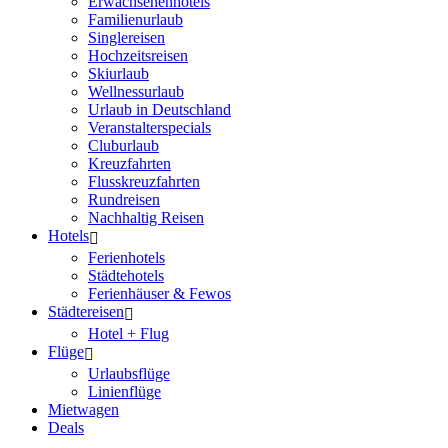
Erwachsenenhotels
Familienurlaub
Singlereisen
Hochzeitsreisen
Skiurlaub
Wellnessurlaub
Urlaub in Deutschland
Veranstalterspecials
Cluburlaub
Kreuzfahrten
Flusskreuzfahrten
Rundreisen
Nachhaltig Reisen
Hotels
Ferienhotels
Städtehotels
Ferienhäuser & Fewos
Städtereisen
Hotel + Flug
Flüge
Urlaubsflüge
Linienflüge
Mietwagen
Deals