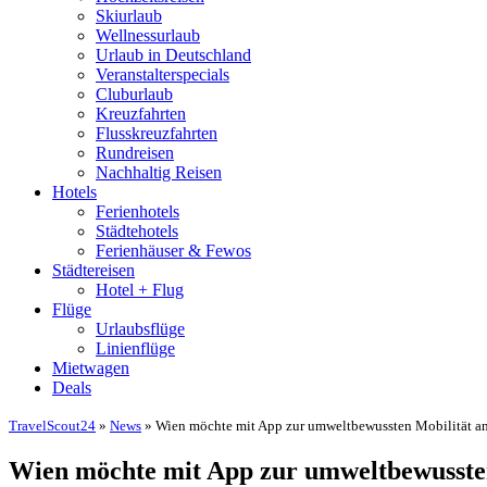
Skiurlaub
Wellnessurlaub
Urlaub in Deutschland
Veranstalterspecials
Cluburlaub
Kreuzfahrten
Flusskreuzfahrten
Rundreisen
Nachhaltig Reisen
Hotels
Ferienhotels
Städtehotels
Ferienhäuser & Fewos
Städtereisen
Hotel + Flug
Flüge
Urlaubsflüge
Linienflüge
Mietwagen
Deals
TravelScout24
»
News
» Wien möchte mit App zur umweltbewussten Mobilität a
Wien möchte mit App zur umweltbewusste