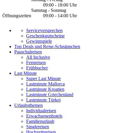
09:00 - 18:00 Uhr
Samstag - Sonntag
Öffnungszeiten
09:00 - 14:00 Uhr
Serviceversprechen
Geschenkgutscheine
Gewinnspiele
Top Deals und Reise-Schnäppchen
Pauschalreisen
All Inclusive
Fernreisen
Frühbucher
Last Minute
Super Last Minute
Lastminute Mallorca
Lastminute Kroatien
Lastminute Griechenland
Lastminute Türkei
Urlaubsthemen
Individualreisen
Erwachsenenhotels
Familienurlaub
Singlereisen
Hochzeitsreisen