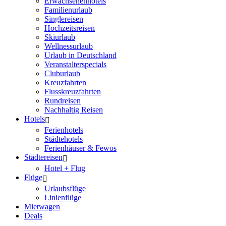
Erwachsenenhotels
Familienurlaub
Singlereisen
Hochzeitsreisen
Skiurlaub
Wellnessurlaub
Urlaub in Deutschland
Veranstalterspecials
Cluburlaub
Kreuzfahrten
Flusskreuzfahrten
Rundreisen
Nachhaltig Reisen
Hotels
Ferienhotels
Städtehotels
Ferienhäuser & Fewos
Städtereisen
Hotel + Flug
Flüge
Urlaubsflüge
Linienflüge
Mietwagen
Deals