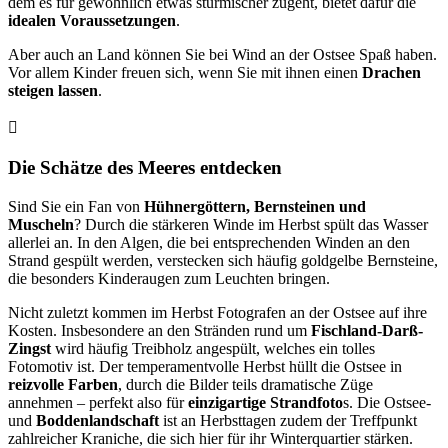
dem es für gewöhnlich etwas stürmischer zugeht, bietet dafür die
idealen Voraussetzungen
.
Aber auch an Land können Sie bei Wind an der Ostsee Spaß haben.
Vor allem Kinder freuen sich, wenn Sie mit ihnen einen
Drachen
steigen lassen
.
Die Schätze des Meeres entdecken
Sind Sie ein Fan von
Hühnergöttern, Bernsteinen und
Muscheln
? Durch die stärkeren Winde im Herbst spült das Wasser
allerlei an. In den Algen, die bei entsprechenden Winden an den
Strand gespült werden, verstecken sich häufig goldgelbe Bernsteine,
die besonders Kinderaugen zum Leuchten bringen.
Nicht zuletzt kommen im Herbst Fotografen an der Ostsee auf ihre
Kosten. Insbesondere an den Stränden rund um
Fischland-Darß-
Zingst
wird häufig Treibholz angespült, welches ein tolles
Fotomotiv ist. Der temperamentvolle Herbst hüllt die Ostsee in
reizvolle Farben
, durch die Bilder teils dramatische Züge
annehmen – perfekt also für
einzigartige Strandfoto
s. Die Ostsee-
und
Boddenlandschaft
ist an Herbsttagen zudem der Treffpunkt
zahlreicher Kraniche, die sich hier für ihr Winterquartier stärken.