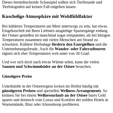
Dieses beeindruckende Schauspiel sollten sich Tierfreunde und
Tierfotografen auf keinen Fall entgehen lassen.
Kuschelige Atmosphäre mit Wohlfühlfaktor
Bei kühleren Temperaturen am Meer unterwegs zu sein, hat etwas.
Eingekuschelt mit Ihren Liebsten ausgiebige Spaziergänge entlang
der Ostsee genießen ist manchmal sogar entspannter, als bei hitzigen
Temperaturen zusammen mit vielen Menschen am Strand zu
schwitzen. Kühlere Herbsttage
fördern den Energiefluss
und die
Unternehmungsfreude. Auch für
Wander- oder Fahrradtouren
eignen sich eher Temperaturen weit unter von 30 Grad.
Und wer sich doch nach etwas Wärme sehnt, kann die vielen
Saunen und Schwimmbäder an der Ostsee
besuchen.
Günstigere Preise
Unterkünfte in der Ostseeregion locken im Herbst häufig mit
günstigeren Preisen
und speziellen
Wellness-Arrangements
. So
können Sie bei einem
Wellnessurlaub an der Ostsee
bares Geld
sparen und dennoch vom Luxus und Komfort der noblen Hotels in
Warnemünde, Binz oder Ahrenshoop profitieren.