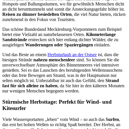
Hotspots und Ballungsräumen, wo für gewöhnlich Menschen dicht
an dicht herumtummeln und somit die Ansteckungsgefahr höher ist.
Reisen zu dünner besiedelten Orten
, die viel Natur bieten, rücken
zunehmend in den Fokus von Touristen.
Das schöne Bundesland Mecklenburg-Vorpommern zum Beispiel
bietet eine Vielzahl an naturbelassenen Orten.
Kilometerlange
Sandstrände
erstrecken sich hier entlang dichter Wälder, die zu
ausgiebigen
Wanderungen oder Spaziergängen
einladen.
Und das Beste an einem
Herbsturlaub an der Ostsee
ist, dass die
hiesigen Strände
nahezu menschenleer
sind. So können Sie die
unverwechselbare Atmosphäre des Binnenmeeres viel intensiver
genießen. Sei es das Lauschen des beruhigenden Wellenrauschens
oder das freie Bewegen am Strand, was in der Hauptsaison nur
selten möglich ist. Unbezahlbar ist auch das Gefühl, den
Strand
fast für sich alleine zu haben
, da Sie hier in den kälteren Monaten
nur wenigen Menschen begegnen werden.
Stürmische Herbsttage: Perfekt für Wind- und
Kitesurfer
Viele Wassersportarten „leben“ vom Wind – so auch das
Surfen
,
das erst bei hohen Wellen so richtig Spaß bereitet. Der Herbst, an