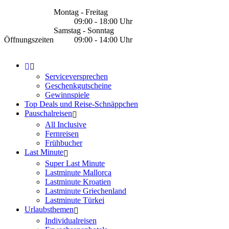
Montag - Freitag
09:00 - 18:00 Uhr
Samstag - Sonntag
Öffnungszeiten
09:00 - 14:00 Uhr
Serviceversprechen
Geschenkgutscheine
Gewinnspiele
Top Deals und Reise-Schnäppchen
Pauschalreisen
All Inclusive
Fernreisen
Frühbucher
Last Minute
Super Last Minute
Lastminute Mallorca
Lastminute Kroatien
Lastminute Griechenland
Lastminute Türkei
Urlaubsthemen
Individualreisen