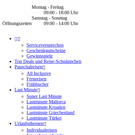
Montag - Freitag
09:00 - 18:00 Uhr
Samstag - Sonntag
Öffnungszeiten
09:00 - 14:00 Uhr
Serviceversprechen
Geschenkgutscheine
Gewinnspiele
Top Deals und Reise-Schnäppchen
Pauschalreisen
All Inclusive
Fernreisen
Frühbucher
Last Minute
Super Last Minute
Lastminute Mallorca
Lastminute Kroatien
Lastminute Griechenland
Lastminute Türkei
Urlaubsthemen
Individualreisen