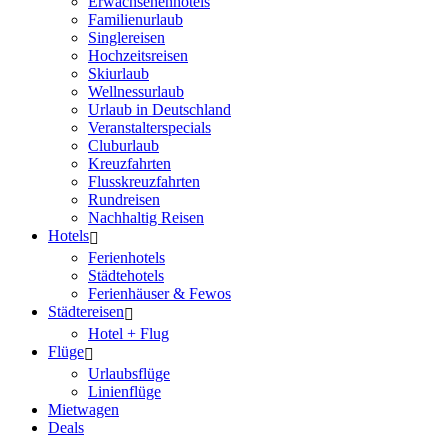
Erwachsenenhotels
Familienurlaub
Singlereisen
Hochzeitsreisen
Skiurlaub
Wellnessurlaub
Urlaub in Deutschland
Veranstalterspecials
Cluburlaub
Kreuzfahrten
Flusskreuzfahrten
Rundreisen
Nachhaltig Reisen
Hotels
Ferienhotels
Städtehotels
Ferienhäuser & Fewos
Städtereisen
Hotel + Flug
Flüge
Urlaubsflüge
Linienflüge
Mietwagen
Deals