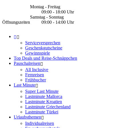
Montag - Freitag
09:00 - 18:00 Uhr
Samstag - Sonntag
Öffnungszeiten
09:00 - 14:00 Uhr
Serviceversprechen
Geschenkgutscheine
Gewinnspiele
Top Deals und Reise-Schnäppchen
Pauschalreisen
All Inclusive
Fernreisen
Frühbucher
Last Minute
Super Last Minute
Lastminute Mallorca
Lastminute Kroatien
Lastminute Griechenland
Lastminute Türkei
Urlaubsthemen
Individualreisen