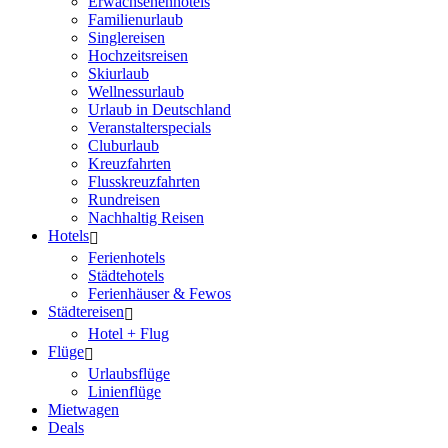
Erwachsenenhotels
Familienurlaub
Singlereisen
Hochzeitsreisen
Skiurlaub
Wellnessurlaub
Urlaub in Deutschland
Veranstalterspecials
Cluburlaub
Kreuzfahrten
Flusskreuzfahrten
Rundreisen
Nachhaltig Reisen
Hotels
Ferienhotels
Städtehotels
Ferienhäuser & Fewos
Städtereisen
Hotel + Flug
Flüge
Urlaubsflüge
Linienflüge
Mietwagen
Deals