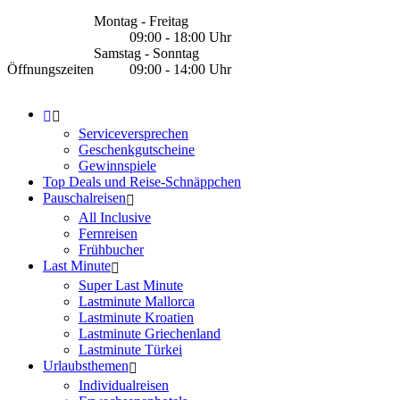
Montag - Freitag
09:00 - 18:00 Uhr
Samstag - Sonntag
Öffnungszeiten
09:00 - 14:00 Uhr
Serviceversprechen
Geschenkgutscheine
Gewinnspiele
Top Deals und Reise-Schnäppchen
Pauschalreisen
All Inclusive
Fernreisen
Frühbucher
Last Minute
Super Last Minute
Lastminute Mallorca
Lastminute Kroatien
Lastminute Griechenland
Lastminute Türkei
Urlaubsthemen
Individualreisen