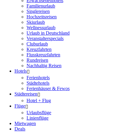
Erwachsenenhotels
Familienurlaub
Singlereisen
Hochzeitsreisen
Skiurlaub
Wellnessurlaub
Urlaub in Deutschland
Veranstalterspecials
Cluburlaub
Kreuzfahrten
Flusskreuzfahrten
Rundreisen
Nachhaltig Reisen
Hotels
Ferienhotels
Städtehotels
Ferienhäuser & Fewos
Städtereisen
Hotel + Flug
Flüge
Urlaubsflüge
Linienflüge
Mietwagen
Deals