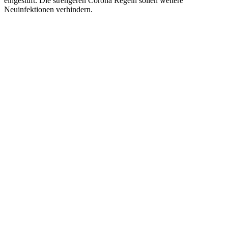
eingestuft. Die strengeren Corona Regeln sollen weitere
Neuinfektionen verhindern.