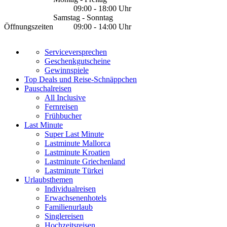
09:00 - 18:00 Uhr
Samstag - Sonntag
Öffnungszeiten
09:00 - 14:00 Uhr
Serviceversprechen
Geschenkgutscheine
Gewinnspiele
Top Deals und Reise-Schnäppchen
Pauschalreisen
All Inclusive
Fernreisen
Frühbucher
Last Minute
Super Last Minute
Lastminute Mallorca
Lastminute Kroatien
Lastminute Griechenland
Lastminute Türkei
Urlaubsthemen
Individualreisen
Erwachsenenhotels
Familienurlaub
Singlereisen
Hochzeitsreisen