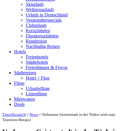
Skiurlaub
Wellnessurlaub
Urlaub in Deutschland
Veranstalterspecials
Cluburlaub
Kreuzfahrten
Flusskreuzfahrten
Rundreisen
Nachhaltig Reisen
Hotels
Ferienhotels
Städtehotels
Ferienhäuser & Fewos
Städtereisen
Hotel + Flug
Flüge
Urlaubsflüge
Linienflüge
Mietwagen
Deals
TravelScout24
»
News
» Verlassene Geisterstadt in der Türkei wird zum
Touristen-Hotspot