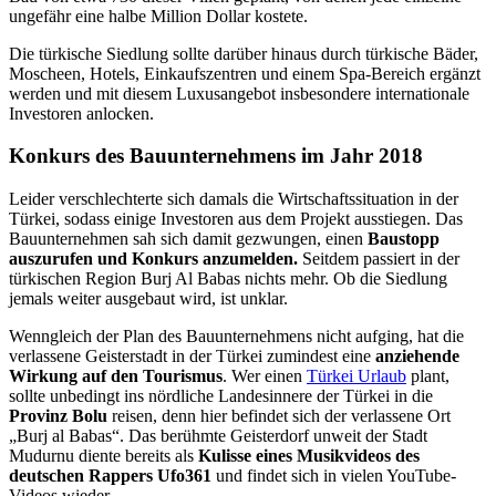
ungefähr eine halbe Million Dollar kostete.
Die türkische Siedlung sollte darüber hinaus durch türkische Bäder,
Moscheen, Hotels, Einkaufszentren und einem Spa-Bereich ergänzt
werden und mit diesem Luxusangebot insbesondere internationale
Investoren anlocken.
Konkurs des Bauunternehmens im Jahr 2018
Leider verschlechterte sich damals die Wirtschaftssituation in der
Türkei, sodass einige Investoren aus dem Projekt ausstiegen. Das
Bauunternehmen sah sich damit gezwungen, einen
Baustopp
auszurufen und Konkurs anzumelden.
Seitdem passiert in der
türkischen Region Burj Al Babas nichts mehr. Ob die Siedlung
jemals weiter ausgebaut wird, ist unklar.
Wenngleich der Plan des Bauunternehmens nicht aufging, hat die
verlassene Geisterstadt in der Türkei zumindest eine
anziehende
Wirkung auf den Tourismus
. Wer einen
Türkei Urlaub
plant,
sollte unbedingt ins nördliche Landesinnere der Türkei in die
Provinz Bolu
reisen, denn hier befindet sich der verlassene Ort
„Burj al Babas“. Das berühmte Geisterdorf unweit der Stadt
Mudurnu diente bereits als
Kulisse eines Musikvideos des
deutschen Rappers Ufo361
und findet sich in vielen YouTube-
Videos wieder.