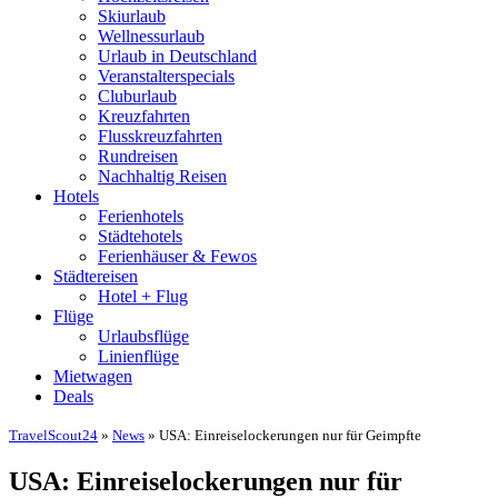
Skiurlaub
Wellnessurlaub
Urlaub in Deutschland
Veranstalterspecials
Cluburlaub
Kreuzfahrten
Flusskreuzfahrten
Rundreisen
Nachhaltig Reisen
Hotels
Ferienhotels
Städtehotels
Ferienhäuser & Fewos
Städtereisen
Hotel + Flug
Flüge
Urlaubsflüge
Linienflüge
Mietwagen
Deals
TravelScout24
»
News
» USA: Einreiselockerungen nur für Geimpfte
USA: Einreiselockerungen nur für