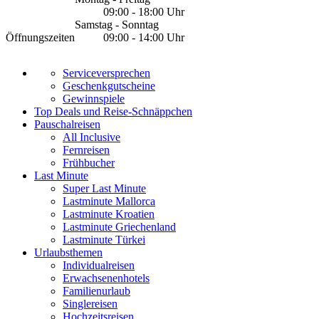
09:00 - 18:00 Uhr
Samstag - Sonntag
Öffnungszeiten
09:00 - 14:00 Uhr
Serviceversprechen
Geschenkgutscheine
Gewinnspiele
Top Deals und Reise-Schnäppchen
Pauschalreisen
All Inclusive
Fernreisen
Frühbucher
Last Minute
Super Last Minute
Lastminute Mallorca
Lastminute Kroatien
Lastminute Griechenland
Lastminute Türkei
Urlaubsthemen
Individualreisen
Erwachsenenhotels
Familienurlaub
Singlereisen
Hochzeitsreisen