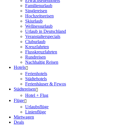
Erwachsenenhotels
Familienurlaub
Singlereisen
Hochzeitsreisen
Skiurlaub
Wellnessurlaub
Urlaub in Deutschland
Veranstalterspecials
Cluburlaub
Kreuzfahrten
Flusskreuzfahrten
Rundreisen
Nachhaltig Reisen
Hotels
Ferienhotels
Städtehotels
Ferienhäuser & Fewos
Städtereisen
Hotel + Flug
Flüge
Urlaubsflüge
Linienflüge
Mietwagen
Deals