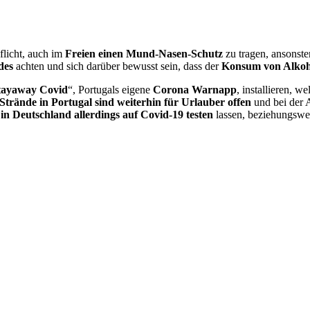
flicht, auch im
Freien einen Mund-Nasen-Schutz
zu tragen, ansonste
des
achten und sich darüber bewusst sein, dass der
Konsum von Alkohol
tayaway Covid
“, Portugals eigene
Corona Warnapp
, installieren, w
Strände in Portugal sind weiterhin für Urlauber offen
und bei der 
b
in Deutschland allerdings auf Covid-19 testen
lassen, beziehungswe