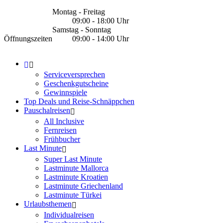
Montag - Freitag
09:00 - 18:00 Uhr
Samstag - Sonntag
Öffnungszeiten
09:00 - 14:00 Uhr
Serviceversprechen
Geschenkgutscheine
Gewinnspiele
Top Deals und Reise-Schnäppchen
Pauschalreisen
All Inclusive
Fernreisen
Frühbucher
Last Minute
Super Last Minute
Lastminute Mallorca
Lastminute Kroatien
Lastminute Griechenland
Lastminute Türkei
Urlaubsthemen
Individualreisen