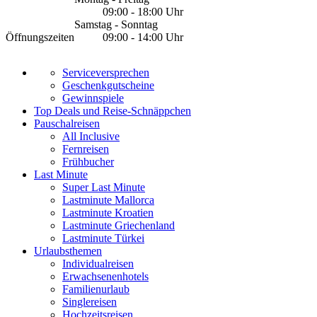
09:00 - 18:00 Uhr
Samstag - Sonntag
Öffnungszeiten
09:00 - 14:00 Uhr
Serviceversprechen
Geschenkgutscheine
Gewinnspiele
Top Deals und Reise-Schnäppchen
Pauschalreisen
All Inclusive
Fernreisen
Frühbucher
Last Minute
Super Last Minute
Lastminute Mallorca
Lastminute Kroatien
Lastminute Griechenland
Lastminute Türkei
Urlaubsthemen
Individualreisen
Erwachsenenhotels
Familienurlaub
Singlereisen
Hochzeitsreisen