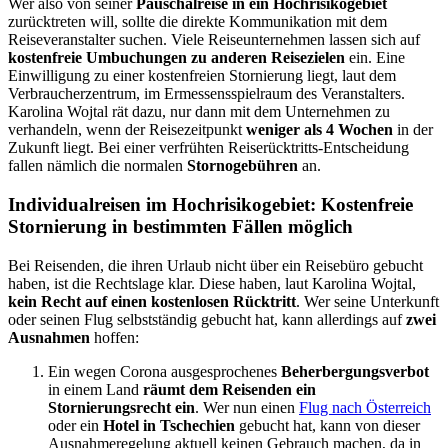
Wer also von seiner
Pauschalreise in ein Hochrisikogebiet
zurücktreten will, sollte die direkte Kommunikation mit dem
Reiseveranstalter suchen. Viele Reiseunternehmen lassen sich auf
kostenfreie Umbuchungen zu anderen Reisezielen
ein. Eine
Einwilligung zu einer kostenfreien Stornierung liegt, laut dem
Verbraucherzentrum, im Ermessensspielraum des Veranstalters.
Karolina Wojtal rät dazu, nur dann mit dem Unternehmen zu
verhandeln, wenn der Reisezeitpunkt
weniger als 4 Wochen
in der
Zukunft liegt. Bei einer verfrühten Reiserücktritts-Entscheidung
fallen nämlich die normalen
Stornogebühren
an.
Individualreisen im Hochrisikogebiet: Kostenfreie
Stornierung in bestimmten Fällen möglich
Bei Reisenden, die ihren Urlaub nicht über ein Reisebüro gebucht
haben, ist die Rechtslage klar. Diese haben, laut Karolina Wojtal,
kein Recht auf einen kostenlosen Rücktritt
. Wer seine Unterkunft
oder seinen Flug selbstständig gebucht hat, kann allerdings auf
zwei
Ausnahmen
hoffen:
Ein wegen Corona ausgesprochenes
Beherbergungsverbot
in einem Land
räumt dem Reisenden ein
Stornierungsrecht ein
. Wer nun einen
Flug nach Österreich
oder ein
Hotel in Tschechien
gebucht hat, kann von dieser
Ausnahmeregelung aktuell keinen Gebrauch machen, da in