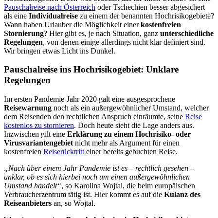
Pauschalreise nach Österreich
oder Tschechien besser abgesichert
als eine
Individualreise
zu einem der benannten Hochrisikogebiete?
Wann haben Urlauber die Möglichkeit einer
kostenfreien
Stornierung
? Hier gibt es, je nach Situation, ganz
unterschiedliche
Regelungen
, von denen einige allerdings nicht klar definiert sind.
Wir bringen etwas Licht ins Dunkel.
Pauschalreise ins Hochrisikogebiet: Unklare
Regelungen
Im ersten Pandemie-Jahr 2020 galt eine ausgesprochene
Reisewarnung
noch als ein außergewöhnlicher Umstand, welcher
dem Reisenden den rechtlichen Anspruch einräumte, seine
Reise
kostenlos zu stornieren
. Doch heute sieht die Lage anders aus.
Inzwischen gilt eine
Erklärung zu einem Hochrisiko- oder
Virusvariantengebiet
nicht mehr als Argument für einen
kostenfreien
Reiserücktritt
einer bereits gebuchten Reise.
„Nach über einem Jahr Pandemie ist es – rechtlich gesehen –
unklar, ob es sich hierbei noch um einen außergewöhnlichen
Umstand handelt“
, so Karolina Wojtal, die beim europäischen
Verbraucherzentrum tätig ist. Hier kommt es auf die
Kulanz des
Reiseanbieters
an, so Wojtal.