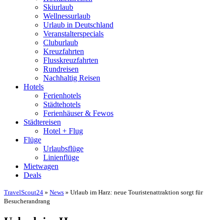
Skiurlaub
Wellnessurlaub
Urlaub in Deutschland
Veranstalterspecials
Cluburlaub
Kreuzfahrten
Flusskreuzfahrten
Rundreisen
Nachhaltig Reisen
Hotels
Ferienhotels
Städtehotels
Ferienhäuser & Fewos
Städtereisen
Hotel + Flug
Flüge
Urlaubsflüge
Linienflüge
Mietwagen
Deals
TravelScout24
»
News
» Urlaub im Harz: neue Touristenattraktion sorgt für
Besucherandrang