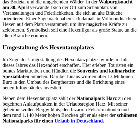
das Bodetal und die umgebenden Wälder. In der
Walpurgisnacht
am 30. April
verwandelt sich der Ort zum Schauplatz von
Veranstaltungen und Feierlichkeiten, die sich an alte Bräuche
orientieren. Einer Sage nach haben sich damals in Vollmondnächten
Hexen auf dem Platz versammelt, um ihre magischen Kräfte zu
zelebrieren. Symbolisch soll eine Hexenfigur als große Statue an die
alten Bräuche erinnern.
Umgestaltung des Hexentanzplatzes
Im Zuge der Umgestaltung des Hexentanzplatzes wurde im Juli
dieses Jahres das Hexendorf erschaffen. Hier erleben Touristen ein
buntes Markttreiben und Händler, die
Souvenirs und kulinarische
Spezialitäten
anbieten. Darüber hinaus wurden über 13 Millionen
Euro in den Umbau des Bergtheaters und die Errichtung eines
neuen Infogebäudes investiert.
Neben dem Hexentanzplatz zählt der
Nationalpark Harz
zu den
begehrten Anlaufpunkten in der Urlaubsregion Harz. Mit seiner
geheimnisvollen Bergwildnis, den bizarren Felsformationen und
dem rund 1.140 Meter hohen Brocken gilt er als einer der
schönsten
Nationalparks für einen
Urlaub in Deutschland.