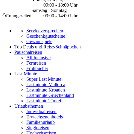
09:00 - 18:00 Uhr
Samstag - Sonntag
Öffnungszeiten
09:00 - 14:00 Uhr
Serviceversprechen
Geschenkgutscheine
Gewinnspiele
Top Deals und Reise-Schnäppchen
Pauschalreisen
All Inclusive
Fernreisen
Frühbucher
Last Minute
Super Last Minute
Lastminute Mallorca
Lastminute Kroatien
Lastminute Griechenland
Lastminute Türkei
Urlaubsthemen
Individualreisen
Erwachsenenhotels
Familienurlaub
Singlereisen
Hochzeitsreisen