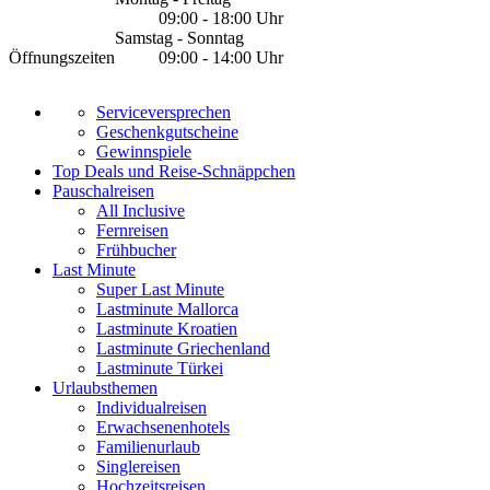
09:00 - 18:00 Uhr
Samstag - Sonntag
Öffnungszeiten
09:00 - 14:00 Uhr
Serviceversprechen
Geschenkgutscheine
Gewinnspiele
Top Deals und Reise-Schnäppchen
Pauschalreisen
All Inclusive
Fernreisen
Frühbucher
Last Minute
Super Last Minute
Lastminute Mallorca
Lastminute Kroatien
Lastminute Griechenland
Lastminute Türkei
Urlaubsthemen
Individualreisen
Erwachsenenhotels
Familienurlaub
Singlereisen
Hochzeitsreisen