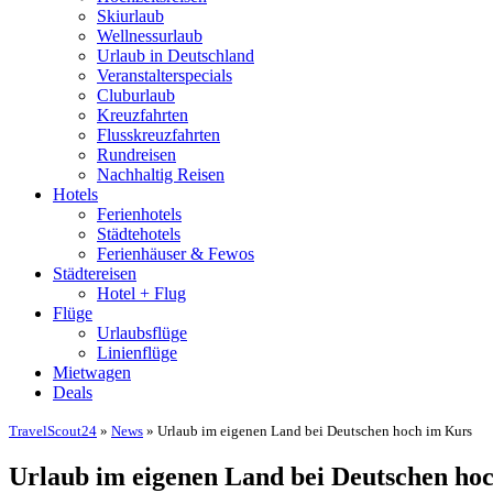
Skiurlaub
Wellnessurlaub
Urlaub in Deutschland
Veranstalterspecials
Cluburlaub
Kreuzfahrten
Flusskreuzfahrten
Rundreisen
Nachhaltig Reisen
Hotels
Ferienhotels
Städtehotels
Ferienhäuser & Fewos
Städtereisen
Hotel + Flug
Flüge
Urlaubsflüge
Linienflüge
Mietwagen
Deals
TravelScout24
»
News
» Urlaub im eigenen Land bei Deutschen hoch im Kurs
Urlaub im eigenen Land bei Deutschen ho