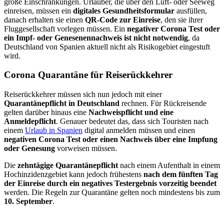
große Einschränkungen. Urlauber, die über den Luft- oder Seeweg
einreisen, müssen ein
digitales Gesundheitsformular
ausfüllen,
danach erhalten sie einen
QR-Code zur Einreise
, den sie ihrer
Fluggesellschaft vorlegen müssen. Ein
negativer Corona Test oder
ein Impf- oder Genesenennachweis ist nicht notwendig
, da
Deutschland von Spanien aktuell nicht als Risikogebiet eingestuft
wird.
Corona Quarantäne für Reiserückkehrer
Reiserückkehrer müssen sich nun jedoch mit einer
Quarantänepflicht in Deutschland
rechnen. Für Rückreisende
gelten darüber hinaus eine
Nachweispflicht und eine
Anmeldepflicht
. Genauer bedeutet das, dass sich Touristen nach
einem
Urlaub in Spanien
digital anmelden müssen und einen
negativen Corona Test oder einen Nachweis über eine Impfung
oder Genesung
vorweisen müssen.
Die
zehntägige Quarantänepflicht
nach einem Aufenthalt in einem
Hochinzidenzgebiet kann jedoch frühestens
nach dem fünften Tag
der Einreise durch ein negatives Testergebnis vorzeitig beendet
werden. Die Regeln zur Quarantäne gelten noch mindestens bis zum
10. September
.