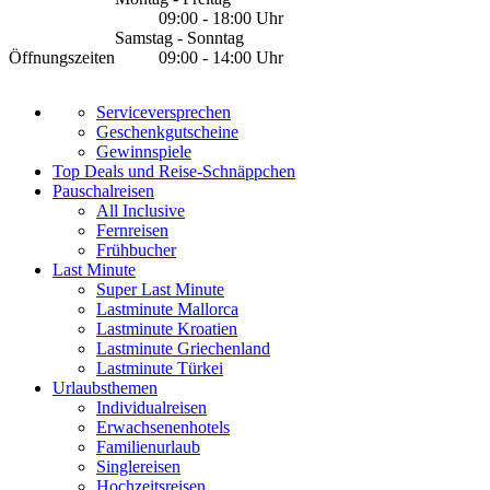
09:00 - 18:00 Uhr
Samstag - Sonntag
Öffnungszeiten
09:00 - 14:00 Uhr
Serviceversprechen
Geschenkgutscheine
Gewinnspiele
Top Deals und Reise-Schnäppchen
Pauschalreisen
All Inclusive
Fernreisen
Frühbucher
Last Minute
Super Last Minute
Lastminute Mallorca
Lastminute Kroatien
Lastminute Griechenland
Lastminute Türkei
Urlaubsthemen
Individualreisen
Erwachsenenhotels
Familienurlaub
Singlereisen
Hochzeitsreisen