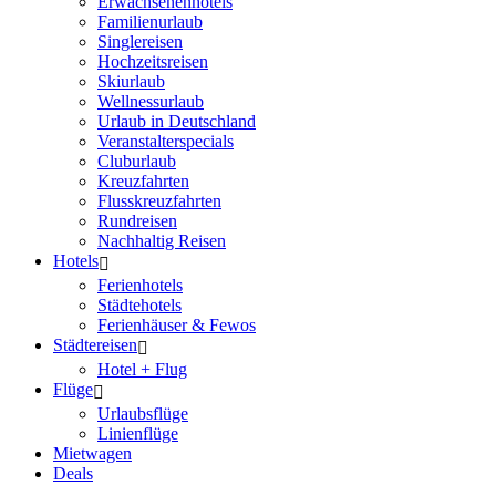
Erwachsenenhotels
Familienurlaub
Singlereisen
Hochzeitsreisen
Skiurlaub
Wellnessurlaub
Urlaub in Deutschland
Veranstalterspecials
Cluburlaub
Kreuzfahrten
Flusskreuzfahrten
Rundreisen
Nachhaltig Reisen
Hotels
Ferienhotels
Städtehotels
Ferienhäuser & Fewos
Städtereisen
Hotel + Flug
Flüge
Urlaubsflüge
Linienflüge
Mietwagen
Deals