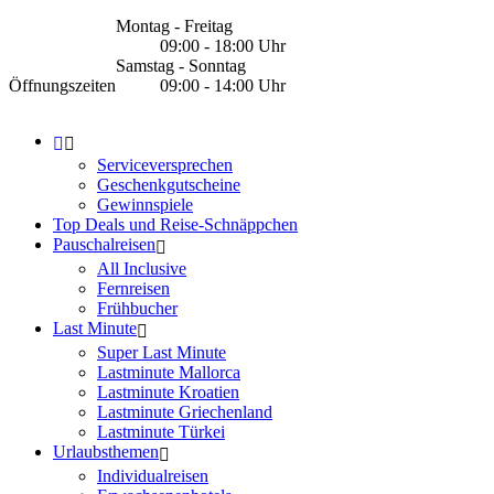
Montag - Freitag
09:00 - 18:00 Uhr
Samstag - Sonntag
Öffnungszeiten
09:00 - 14:00 Uhr
Serviceversprechen
Geschenkgutscheine
Gewinnspiele
Top Deals und Reise-Schnäppchen
Pauschalreisen
All Inclusive
Fernreisen
Frühbucher
Last Minute
Super Last Minute
Lastminute Mallorca
Lastminute Kroatien
Lastminute Griechenland
Lastminute Türkei
Urlaubsthemen
Individualreisen