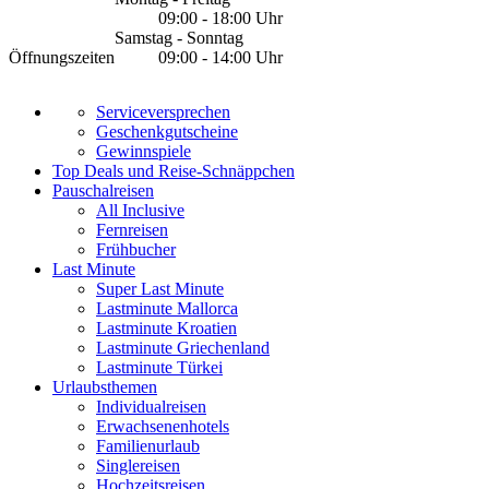
09:00 - 18:00 Uhr
Samstag - Sonntag
Öffnungszeiten
09:00 - 14:00 Uhr
Serviceversprechen
Geschenkgutscheine
Gewinnspiele
Top Deals und Reise-Schnäppchen
Pauschalreisen
All Inclusive
Fernreisen
Frühbucher
Last Minute
Super Last Minute
Lastminute Mallorca
Lastminute Kroatien
Lastminute Griechenland
Lastminute Türkei
Urlaubsthemen
Individualreisen
Erwachsenenhotels
Familienurlaub
Singlereisen
Hochzeitsreisen