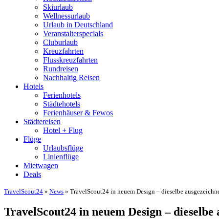
Skiurlaub
Wellnessurlaub
Urlaub in Deutschland
Veranstalterspecials
Cluburlaub
Kreuzfahrten
Flusskreuzfahrten
Rundreisen
Nachhaltig Reisen
Hotels
Ferienhotels
Städtehotels
Ferienhäuser & Fewos
Städtereisen
Hotel + Flug
Flüge
Urlaubsflüge
Linienflüge
Mietwagen
Deals
TravelScout24
»
News
» TravelScout24 in neuem Design – dieselbe ausgezeichne
TravelScout24 in neuem Design – dieselbe 