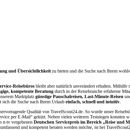
rung und Übersichtlichkeit
zu bieten und die Suche nach Ihrem wohlv
service-Reisebüros
bleibt aber natürlich unverändert erhalten. Mithilf
gige, kompetente Beratung
durch in der Reisebranche erfahrene Mita
 unserem Marktplatz
günstige Pauschalreisen, Last-Minute-Reisen
un
t sich die Suche nach Ihrem Urlaub
einfach, schnell und intuitiv
.
 hervorragende Qualität von TravelScout24.de. So wurde unser Reiseb
ervice per E-Mail“ gekürt. Neben vielen weiteren Testsiegen konnten 
n n-tv vergebenen
Deutschen Servicepreis im Bereich „Reise und Mo
 umfassend und kompetent beraten werden möchte, ist bei TravelScout2