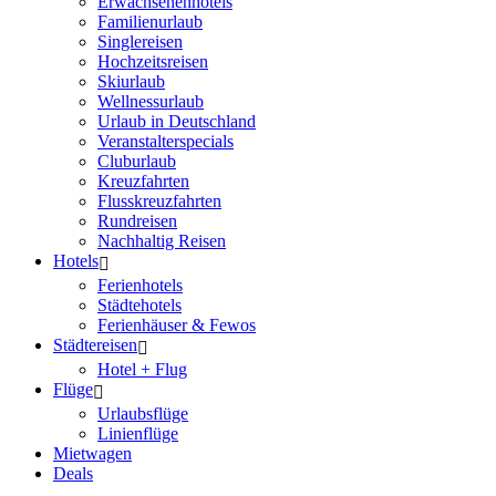
Erwachsenenhotels
Familienurlaub
Singlereisen
Hochzeitsreisen
Skiurlaub
Wellnessurlaub
Urlaub in Deutschland
Veranstalterspecials
Cluburlaub
Kreuzfahrten
Flusskreuzfahrten
Rundreisen
Nachhaltig Reisen
Hotels
Ferienhotels
Städtehotels
Ferienhäuser & Fewos
Städtereisen
Hotel + Flug
Flüge
Urlaubsflüge
Linienflüge
Mietwagen
Deals