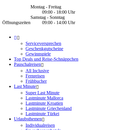
Montag - Freitag
09:00 - 18:00 Uhr
Samstag - Sonntag
Öffnungszeiten
09:00 - 14:00 Uhr
Serviceversprechen
Geschenkgutscheine
Gewinnspiele
Top Deals und Reise-Schnäppchen
Pauschalreisen
All Inclusive
Fernreisen
Frühbucher
Last Minute
Super Last Minute
Lastminute Mallorca
Lastminute Kroatien
Lastminute Griechenland
Lastminute Türkei
Urlaubsthemen
Individualreisen