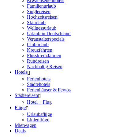
Erwachsenenhotels
Familienurlaub
Singlereisen
Hochzeitsreisen
Skiurlaub
Wellnessurlaub
Urlaub in Deutschland
Veranstalterspecials
Cluburlaub
Kreuzfahrten
Flusskreuzfahrten
Rundreisen
Nachhaltig Reisen
Hotels
Ferienhotels
Städtehotels
Ferienhäuser & Fewos
Städtereisen
Hotel + Flug
Flüge
Urlaubsflüge
Linienflüge
Mietwagen
Deals