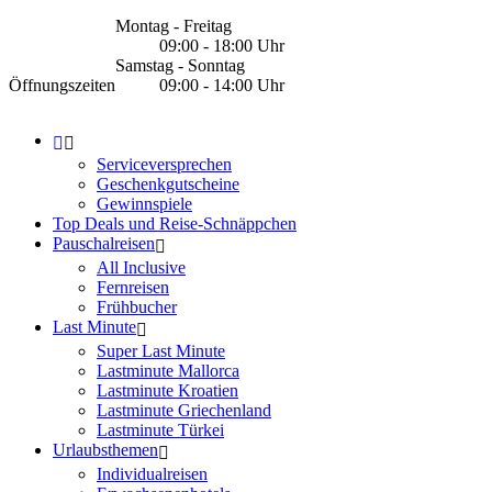
Montag - Freitag
09:00 - 18:00 Uhr
Samstag - Sonntag
Öffnungszeiten
09:00 - 14:00 Uhr
Serviceversprechen
Geschenkgutscheine
Gewinnspiele
Top Deals und Reise-Schnäppchen
Pauschalreisen
All Inclusive
Fernreisen
Frühbucher
Last Minute
Super Last Minute
Lastminute Mallorca
Lastminute Kroatien
Lastminute Griechenland
Lastminute Türkei
Urlaubsthemen
Individualreisen