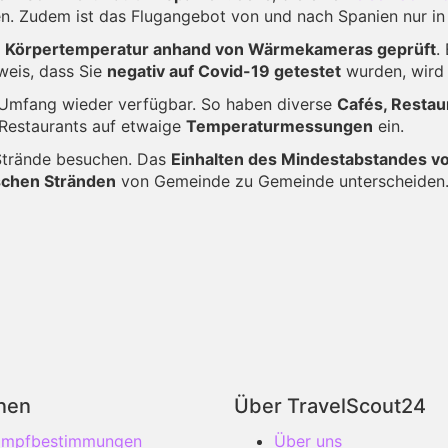
fnen. Zudem ist das Flugangebot von und nach Spanien nur i
e
Körpertemperatur anhand von Wärmekameras geprüft
.
weis, dass Sie
negativ auf Covid-19 getestet
wurden, wird 
m Umfang wieder verfügbar. So haben diverse
Cafés, Restau
d Restaurants auf etwaige
Temperaturmessungen
ein.
Strände besuchen. Das
Einhalten des Mindestabstandes vo
schen Stränden
von Gemeinde zu Gemeinde unterscheiden
onen
Über TravelScout24
 Impfbestimmungen
Über uns