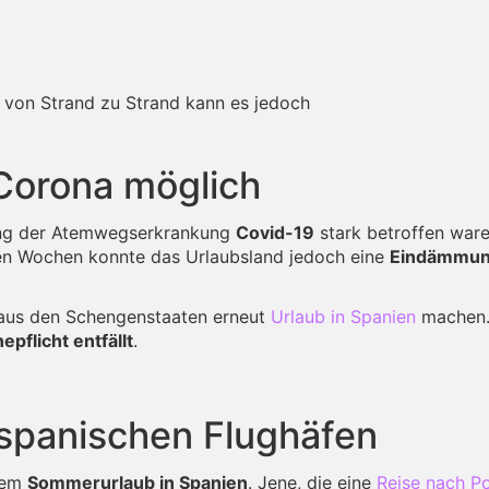
– von Strand zu Strand kann es jedoch
Corona möglich
tung der Atemwegserkrankung
Covid-19
stark betroffen war
en Wochen konnte das Urlaubsland jedoch eine
Eindämmun
 aus den Schengenstaaten erneut
Urlaub in Spanien
machen
pflicht entfällt
.
panischen Flughäfen
hrem
Sommerurlaub in Spanien
. Jene, die eine
Reise nach P