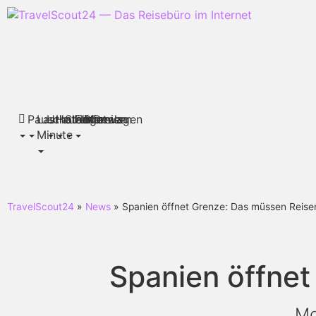
Pauschalreisen
Last
Urlaubsthemen
Hotels
Städtereisen
Flüge
Mietwagen
Deals
Minute
TravelScout24
»
News
» Spanien öffnet Grenze: Das müssen Reise
Spanien öffne
Mo