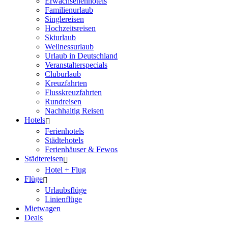
Erwachsenenhotels
Familienurlaub
Singlereisen
Hochzeitsreisen
Skiurlaub
Wellnessurlaub
Urlaub in Deutschland
Veranstalterspecials
Cluburlaub
Kreuzfahrten
Flusskreuzfahrten
Rundreisen
Nachhaltig Reisen
Hotels
Ferienhotels
Städtehotels
Ferienhäuser & Fewos
Städtereisen
Hotel + Flug
Flüge
Urlaubsflüge
Linienflüge
Mietwagen
Deals