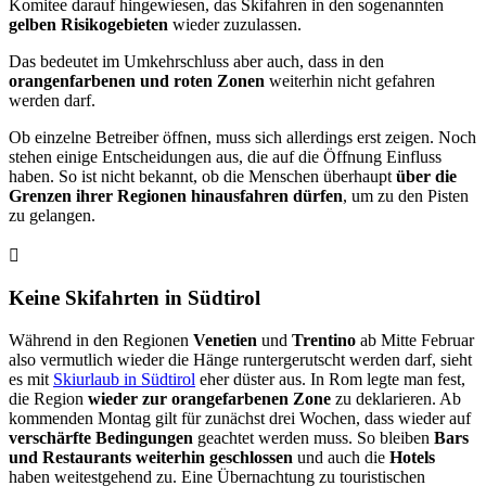
Komitee darauf hingewiesen, das Skifahren in den sogenannten
gelben Risikogebieten
wieder zuzulassen.
Das bedeutet im Umkehrschluss aber auch, dass in den
orangenfarbenen und roten Zonen
weiterhin nicht gefahren
werden darf.
Ob einzelne Betreiber öffnen, muss sich allerdings erst zeigen. Noch
stehen einige Entscheidungen aus, die auf die Öffnung Einfluss
haben. So ist nicht bekannt, ob die Menschen überhaupt
über die
Grenzen ihrer Regionen hinausfahren dürfen
, um zu den Pisten
zu gelangen.
Keine Skifahrten in Südtirol
Während in den Regionen
Venetien
und
Trentino
ab Mitte Februar
also vermutlich wieder die Hänge runtergerutscht werden darf, sieht
es mit
Skiurlaub in Südtirol
eher düster aus. In Rom legte man fest,
die Region
wieder zur orangefarbenen Zone
zu deklarieren. Ab
kommenden Montag gilt für zunächst drei Wochen, dass wieder auf
verschärfte Bedingungen
geachtet werden muss. So bleiben
Bars
und Restaurants weiterhin geschlossen
und auch die
Hotels
haben weitestgehend zu. Eine Übernachtung zu touristischen