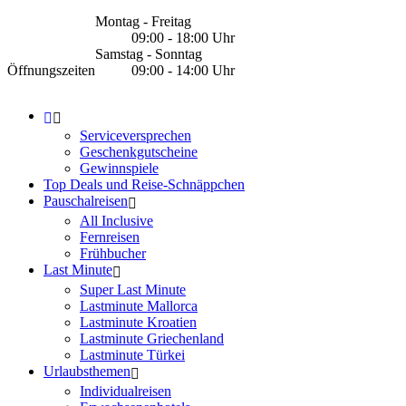
Montag - Freitag
09:00 - 18:00 Uhr
Samstag - Sonntag
Öffnungszeiten
09:00 - 14:00 Uhr
Serviceversprechen
Geschenkgutscheine
Gewinnspiele
Top Deals und Reise-Schnäppchen
Pauschalreisen
All Inclusive
Fernreisen
Frühbucher
Last Minute
Super Last Minute
Lastminute Mallorca
Lastminute Kroatien
Lastminute Griechenland
Lastminute Türkei
Urlaubsthemen
Individualreisen