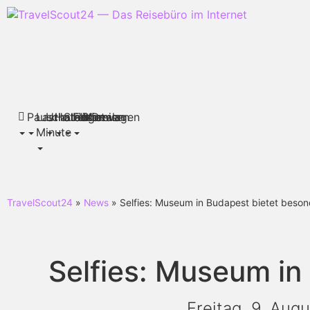
Pauschalreisen
Last
Urlaubsthemen
Hotels
Städtereisen
Flüge
Mietwagen
Deals
Minute
TravelScout24
»
News
» Selfies: Museum in Budapest bietet beson
Selfies: Museum in
Freitag, 9. Aug