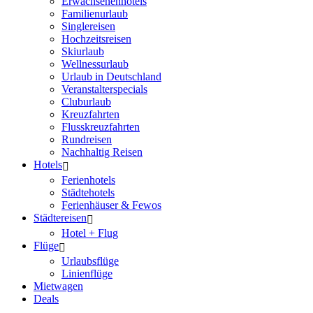
Erwachsenenhotels
Familienurlaub
Singlereisen
Hochzeitsreisen
Skiurlaub
Wellnessurlaub
Urlaub in Deutschland
Veranstalterspecials
Cluburlaub
Kreuzfahrten
Flusskreuzfahrten
Rundreisen
Nachhaltig Reisen
Hotels
Ferienhotels
Städtehotels
Ferienhäuser & Fewos
Städtereisen
Hotel + Flug
Flüge
Urlaubsflüge
Linienflüge
Mietwagen
Deals