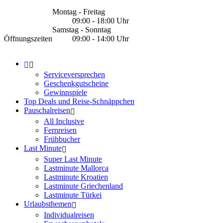
Montag - Freitag
09:00 - 18:00 Uhr
Samstag - Sonntag
Öffnungszeiten
09:00 - 14:00 Uhr
Serviceversprechen
Geschenkgutscheine
Gewinnspiele
Top Deals und Reise-Schnäppchen
Pauschalreisen
All Inclusive
Fernreisen
Frühbucher
Last Minute
Super Last Minute
Lastminute Mallorca
Lastminute Kroatien
Lastminute Griechenland
Lastminute Türkei
Urlaubsthemen
Individualreisen