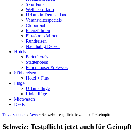
Skiurlaub
Wellnessurlaub
Urlaub in Deutschland
Veranstalterspecials
Cluburlaub
Kreuzfahrten
Flusskreuzfahrten
Rundreisen
Nachhaltig Reisen
Hotels
Ferienhotels
Städtehotels
Ferienhäuser & Fewos
Städtereisen
Hotel + Flug
Flüge
Urlaubsflüge
Linienflüge
Mietwagen
Deals
TravelScout24
»
News
» Schweiz: Testpflicht jetzt auch für Geimpfte
Schweiz: Testpflicht jetzt auch für Geimpf