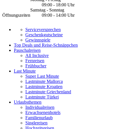
09:00 - 18:00 Uhr
Samstag - Sonntag
Öffnungszeiten
09:00 - 14:00 Uhr
Serviceversprechen
Geschenkgutscheine
Gewinnspiele
Top Deals und Reise-Schnäppchen
Pauschalreisen
All Inclusive
Fernreisen
Frühbucher
Last Minute
Super Last Minute
Lastminute Mallorca
Lastminute Kroatien
Lastminute Griechenland
Lastminute Türkei
Urlaubsthemen
Individualreisen
Erwachsenenhotels
Familienurlaub
Singlereisen
Hochzeitsreisen